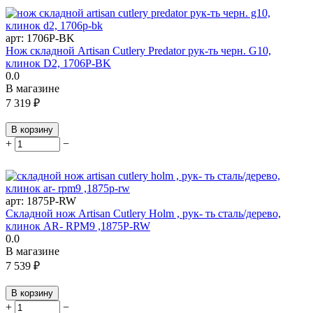
арт:
1706P-BK
Нож складной Artisan Cutlery Predator рук-ть черн. G10,
клинок D2, 1706P-BK
0.0
В магазине
7 319
₽
В корзину
+
−
арт:
1875P-RW
Складной нож Artisan Cutlery Holm , рук- ть сталь/дерево,
клинок AR- RPM9 ,1875P-RW
0.0
В магазине
7 539
₽
В корзину
+
−