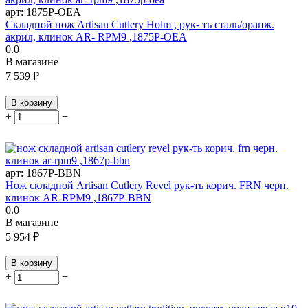
арт:
1875P-OEA
Складной нож Artisan Cutlery Holm , рук- ть сталь/оранж.
акрил, клинок AR- RPM9 ,1875P-OEA
0.0
В магазине
7 539
₽
В корзину
+
−
арт:
1867P-BBN
Нож складной Artisan Cutlery Revel рук-ть корич. FRN черн.
клинок AR-RPM9 ,1867P-BBN
0.0
В магазине
5 954
₽
В корзину
+
−