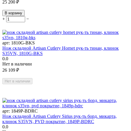
25 200
₽
В корзину
+
−
арт:
1810G-BKS
Нож складной Artisan Cutlery Hornet рук-ть тинан, клинок
S35VN, 1810G-BKS
0.0
Нет в наличии
26 109
₽
Нет в наличии
арт:
1849P-BDRC
Нож складной Artisan Cutlery Sirius рук-ть борд. микарта,
клинок S35VN, PVD покрытие, 1849P-BDRC
0.0