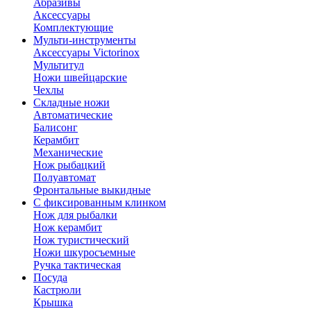
Абразивы
Аксессуары
Комплектующие
Мульти-инструменты
Аксессуары Victorinox
Мультитул
Ножи швейцарские
Чехлы
Складные ножи
Автоматические
Балисонг
Керамбит
Механические
Нож рыбацкий
Полуавтомат
Фронтальные выкидные
С фиксированным клинком
Нож для рыбалки
Нож керамбит
Нож туристический
Ножи шкуросъемные
Ручка тактическая
Посуда
Кастрюли
Крышка