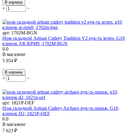
В корзину
+
−
арт:
1702M-BGN
Нож складной Artisan Cutlery Tradition V2 рук-ть зелен. G10
клинок AR-RPM9 ,1702M-BGN
0.0
В магазине
5 954
₽
В корзину
+
−
арт:
1821P-OEF
Нож складной Artisan Cutlery Archaeo рук-ть оранж. G10,
клинок D2, 1821P-OEF
0.0
В магазине
7 623
₽