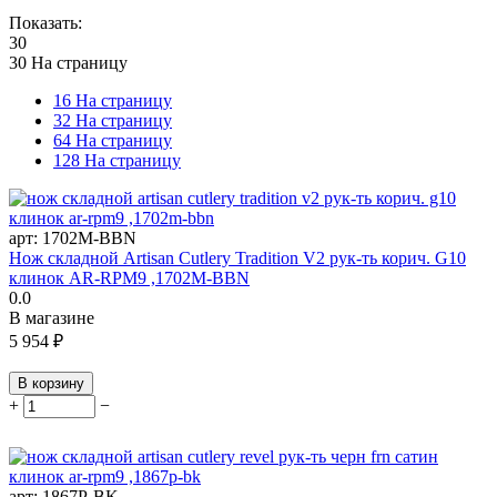
Показать:
30
30 На страницу
16 На страницу
32 На страницу
64 На страницу
128 На страницу
арт:
1702M-BBN
Нож складной Artisan Cutlery Tradition V2 рук-ть корич. G10
клинок AR-RPM9 ,1702M-BBN
0.0
В магазине
5 954
₽
В корзину
+
−
арт:
1867P-BK