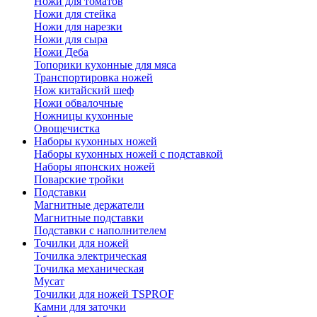
Ножи для томатов
Ножи для стейка
Ножи для нарезки
Ножи для сыра
Ножи Деба
Топорики кухонные для мяса
Транспортировка ножей
Нож китайский шеф
Ножи обвалочные
Ножницы кухонные
Овощечистка
Наборы кухонных ножей
Наборы кухонных ножей с подставкой
Наборы японских ножей
Поварские тройки
Подставки
Магнитные держатели
Магнитные подставки
Подставки с наполнителем
Точилки для ножей
Точилка электрическая
Точилка механическая
Мусат
Точилки для ножей TSPROF
Камни для заточки