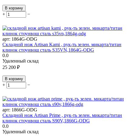
В корзину
+
−
арт:
1864G-ODG
Складной нож Artisan Kami , рук-ть зелен. микарта/титан
клинок стоунвош сталь S35VN,1864G-ODG
0.0
Удаленный склад
25 200
₽
В корзину
+
−
арт:
1866G-ODG
Складной нож Artisan Prime , рук-ть зелен. микарта/титан
клинок стоунвош сталь S90V,1866G-ODG
0.0
Удаленный склад