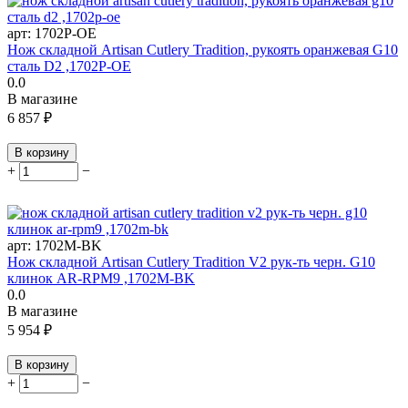
арт:
1702P-OE
Нож складной Artisan Cutlery Tradition, рукоять оранжевая G10
сталь D2 ,1702P-OE
0.0
В магазине
6 857
₽
В корзину
+
−
арт:
1702M-BK
Нож складной Artisan Cutlery Tradition V2 рук-ть черн. G10
клинок AR-RPM9 ,1702M-BK
0.0
В магазине
5 954
₽
В корзину
+
−