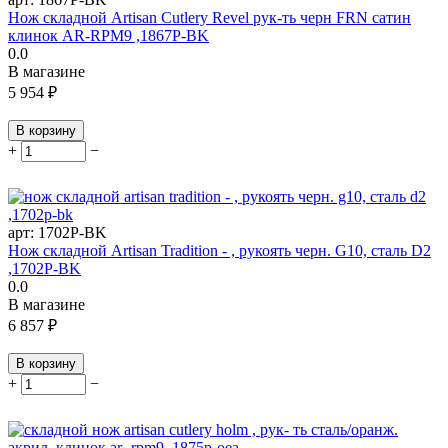
Нож складной Artisan Cutlery Revel рук-ть черн FRN сатин
клинок AR-RPM9 ,1867P-BK
0.0
В магазине
5 954
₽
В корзину
+
−
арт:
1702P-BK
Нож складной Artisan Tradition - , рукоять черн. G10, сталь D2
,1702P-BK
0.0
В магазине
6 857
₽
В корзину
+
−