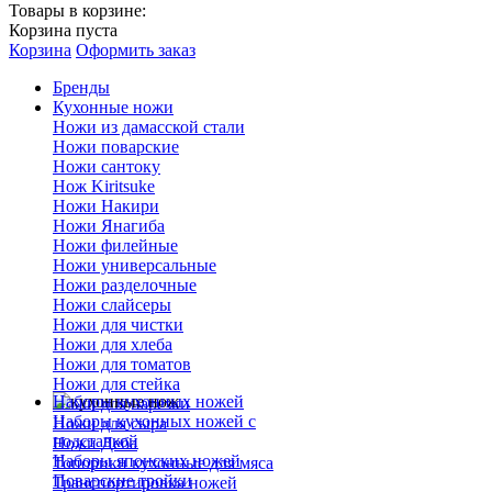
Товары в корзине:
Корзина пуста
Корзина
Оформить заказ
Бренды
Кухонные ножи
Ножи из дамасской стали
Ножи поварские
Ножи сантоку
Нож Kiritsuke
Ножи Накири
Ножи Янагиба
Ножи филейные
Ножи универсальные
Ножи разделочные
Ножи слайсеры
Ножи для чистки
Ножи для хлеба
Ножи для томатов
Ножи для стейка
Наборы кухонных ножей
Ножи для нарезки
Наборы кухонных ножей с
Ножи для сыра
подставкой
Ножи Деба
Наборы японских ножей
Топорики кухонные для мяса
Поварские тройки
Транспортировка ножей