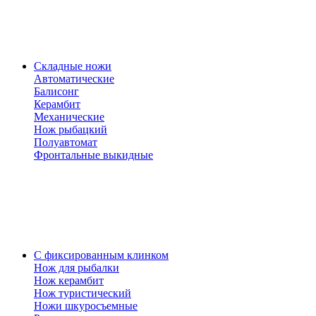
Складные ножи
Автоматические
Балисонг
Керамбит
Механические
Нож рыбацкий
Полуавтомат
Фронтальные выкидные
С фиксированным клинком
Нож для рыбалки
Нож керамбит
Нож туристический
Ножи шкуросъемные