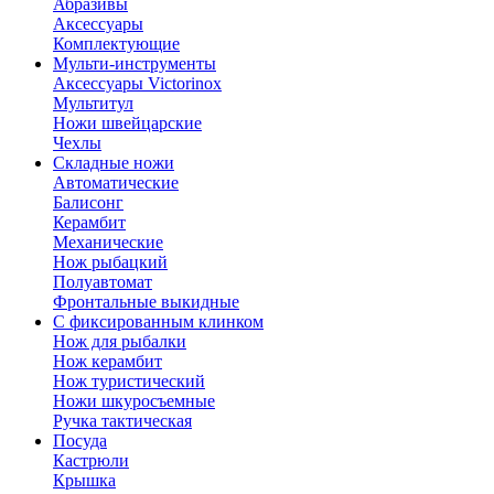
Абразивы
Аксессуары
Комплектующие
Мульти-инструменты
Аксессуары Victorinox
Мультитул
Ножи швейцарские
Чехлы
Складные ножи
Автоматические
Балисонг
Керамбит
Механические
Нож рыбацкий
Полуавтомат
Фронтальные выкидные
С фиксированным клинком
Нож для рыбалки
Нож керамбит
Нож туристический
Ножи шкуросъемные
Ручка тактическая
Посуда
Кастрюли
Крышка