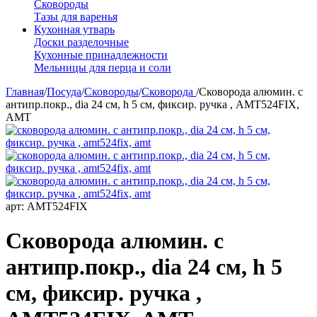
Сковороды
Тазы для варенья
Кухонная утварь
Доски разделочные
Кухонные принадлежности
Мельницы для перца и соли
Главная
/
Посуда
/
Сковороды
/
Сковорода
/
Сковорода алюмин. с
антипр.покр., dia 24 см, h 5 см, фиксир. ручка , AMT524FIX,
AMT
арт:
AMT524FIX
Сковорода алюмин. с
антипр.покр., dia 24 см, h 5
см, фиксир. ручка ,