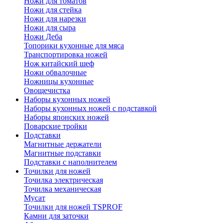
Ножи для томатов
Ножи для стейка
Ножи для нарезки
Ножи для сыра
Ножи Деба
Топорики кухонные для мяса
Транспортировка ножей
Нож китайский шеф
Ножи обвалочные
Ножницы кухонные
Овощечистка
Наборы кухонных ножей
Наборы кухонных ножей с подставкой
Наборы японских ножей
Поварские тройки
Подставки
Магнитные держатели
Магнитные подставки
Подставки с наполнителем
Точилки для ножей
Точилка электрическая
Точилка механическая
Мусат
Точилки для ножей TSPROF
Камни для заточки