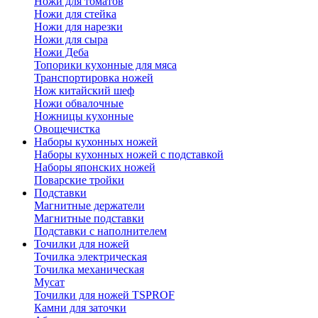
Ножи для томатов
Ножи для стейка
Ножи для нарезки
Ножи для сыра
Ножи Деба
Топорики кухонные для мяса
Транспортировка ножей
Нож китайский шеф
Ножи обвалочные
Ножницы кухонные
Овощечистка
Наборы кухонных ножей
Наборы кухонных ножей с подставкой
Наборы японских ножей
Поварские тройки
Подставки
Магнитные держатели
Магнитные подставки
Подставки с наполнителем
Точилки для ножей
Точилка электрическая
Точилка механическая
Мусат
Точилки для ножей TSPROF
Камни для заточки