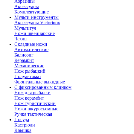
Абразивы
Аксессуары
Комплектующие
Мульти-инструменты
Аксессуары Victorinox
Мультитул
Ножи швейцарские
Чехлы
Складные ножи
Автоматические
Балисонг
Керамбит
Механические
Нож рыбацкий
Полуавтомат
Фронтальные выкидные
С фиксированным клинком
Нож для рыбалки
Нож керамбит
Нож туристический
Ножи шкуросъемные
Ручка тактическая
Посуда
Кастрюли
Крышка