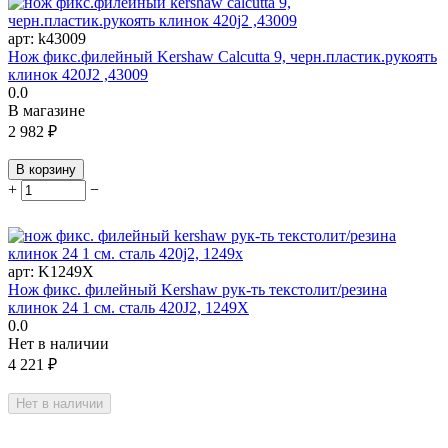
арт:
k43009
Нож фикс.филейный Kershaw Calcutta 9, черн.пластик.рукоять
клинок 420J2 ,43009
0.0
В магазине
2 982
₽
В корзину
+
−
арт:
K1249X
Нож фикс. филейный Kershaw рук-ть текстолит/резина
клинок 24 1 см. сталь 420J2, 1249X
0.0
Нет в наличии
4 221
₽
Нет в наличии