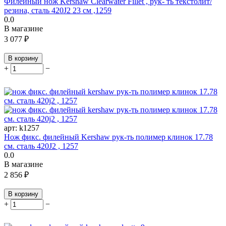
Филейный нож Kershaw Clearwater Fillet , рук- ть текстолит/
резина, сталь 420J2 23 см ,1259
0.0
В магазине
3 077
₽
В корзину
+
−
арт:
k1257
Нож фикс. филейный Kershaw рук-ть полимер клинок 17.78
см. сталь 420J2 , 1257
0.0
В магазине
2 856
₽
В корзину
+
−