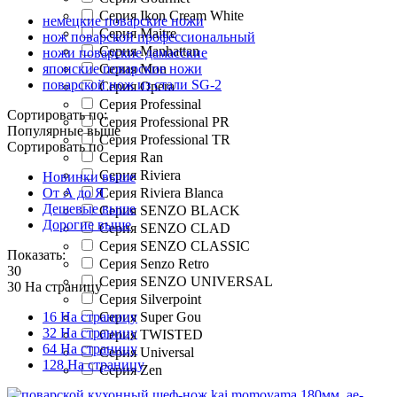
Серия Ikon Cream White
немецкие поварские ножи
Серия Maitre
нож поварской профессиональный
Серия Manhattan
ножи поварские дамасские
японские поварские ножи
Серия Mon
поварской нож из стали SG-2
Серия Opera
Серия Professinal
Сортировать по:
Серия Professional PR
Популярные выше
Серия Professional TR
Сортировать по
Серия Ran
Серия Riviera
Новинки выше
От А до Я
Серия Riviera Blanca
Дешевые выше
Серия SENZO BLACK
Дорогие выше
Серия SENZO CLAD
Серия SENZO CLASSIC
Показать:
Серия Senzo Retro
30
Серия SENZO UNIVERSAL
30 На страницу
Серия Silverpoint
16 На страницу
Серия Super Gou
32 На страницу
Серия TWISTED
64 На страницу
Серия Universal
128 На страницу
Серия Zen