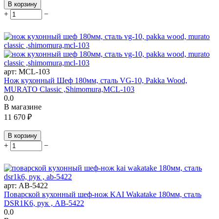
В корзину
+
−
арт:
MCL-103
Нож кухонный Шеф 180мм, сталь VG-10, Pakka Wood,
MURATO Classic ,Shimomura,MCL-103
0.0
В магазине
11 670
₽
В корзину
+
−
арт:
AB-5422
Поварской кухонный шеф-нож KAI Wakatake 180мм, сталь
DSR1K6, рук , AB-5422
0.0