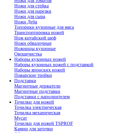
Ножи для томатов
Ножи для стейка
Ножи для нарезки
Ножи для сыра
Ножи Деба
Топорики кухонные для мяса
Транспортировка ножей
Нож китайский шеф
Ножи обвалочные
Ножницы кухонные
Овощечистка
Наборы кухонных ножей
Наборы кухонных ножей с подставкой
Наборы японских ножей
Поварские тройки
Подставки
Магнитные держатели
Магнитные подставки
Подставки с наполнителем
Точилки для ножей
Точилка электрическая
Точилка механическая
Мусат
Точилки для ножей TSPROF
Камни для заточки