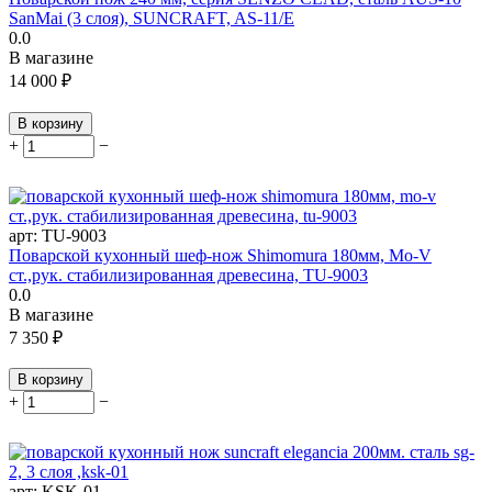
SanMai (3 слоя), SUNCRAFT, AS-11/E
0.0
В магазине
14 000
₽
В корзину
+
−
арт:
TU-9003
Поварской кухонный шеф-нож Shimomura 180мм, Mo-V
ст.,рук. стабилизированная древесина, TU-9003
0.0
В магазине
7 350
₽
В корзину
+
−
арт:
KSK-01