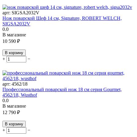
арт:
SIGSA2032V
Нож поварской Шеф 14 см, Signature, ROBERT WELCH,
SIGSA2032V
0.0
В магазине
10 590
₽
В корзину
+
−
арт:
4562/18
Профессиональный поварской нож 18 см серия Gourmet,
4562/18, Wusthof
0.0
В магазине
12 790
₽
В корзину
+
−