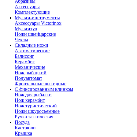
Абразивы
Аксессуары
Комплектующие
Мульти-инструменты
Аксессуары Victorinox
Мультитул
Ножи швейцарские
Чехлы
Складные ножи
Автоматические
Балисонг
Керамбит
Механические
Нож рыбацкий
Полуавтомат
Фронтальные выкидные
С фиксированным клинком
Нож для рыбалки
Нож керамбит
Нож туристический
Ножи шкуросъемные
Ручка тактическая
Посуда
Кастрюли
Крышка