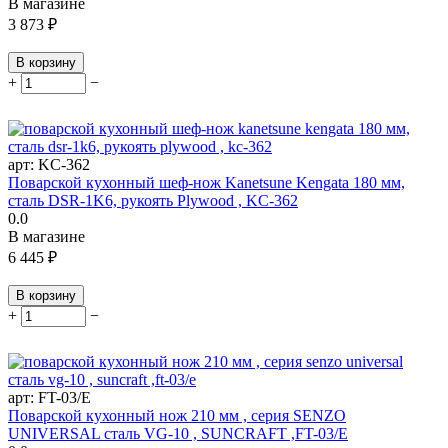
В магазине
3 873
₽
В корзину
+
−
арт:
KC-362
Поварской кухонный шеф-нож Kanetsune Kengata 180 мм,
сталь DSR-1K6, рукоять Plywood , KC-362
0.0
В магазине
6 445
₽
В корзину
+
−
арт:
FT-03/E
Поварской кухонный нож 210 мм , серия SENZO
UNIVERSAL сталь VG-10 , SUNCRAFT ,FT-03/E