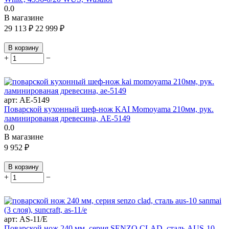
0.0
В магазине
29 113
₽
22 999
₽
В корзину
+
−
арт:
AE-5149
Поварской кухонный шеф-нож KAI Momoyama 210мм, рук.
ламинированая древесина, AE-5149
0.0
В магазине
9 952
₽
В корзину
+
−
арт:
AS-11/E
Поварской нож 240 мм, серия SENZO CLAD, сталь AUS-10