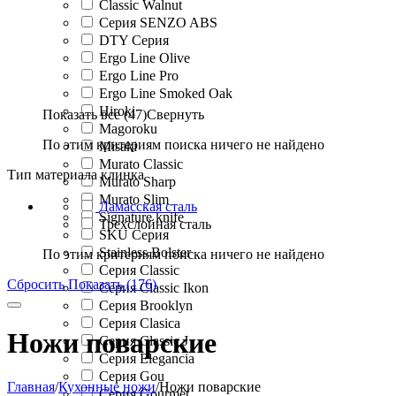
Classic Walnut
Cерия SENZO ABS
DTY Серия
Ergo Line Olive
Ergo Line Pro
Ergo Line Smoked Oak
Hiroki
Показать все (47)
Свернуть
Magoroku
По этим критериям поиска ничего не найдено
Misaki
Murato Classic
Тип материала клинка
Murato Sharp
Murato Slim
Дамасская сталь
Signature knife
Трехслойная сталь
SKU Серия
Stainless Bolster
По этим критериям поиска ничего не найдено
Серия Classic
Сбросить
Показать (176)
Серия Classic Ikon
Серия Brooklyn
Серия Clasica
Ножи поварские
Серия Classic J
Серия Elegancia
Серия Gou
Главная
/
Кухонные ножи
/
Ножи поварские
Серия Gourmet