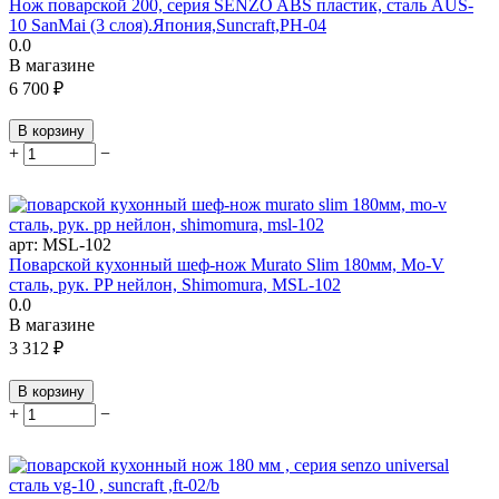
Нож поварской 200, серия SENZO ABS пластик, сталь AUS-
10 SanMai (3 слоя).Япония,Suncraft,PH-04
0.0
В магазине
6 700
₽
В корзину
+
−
арт:
MSL-102
Поварской кухонный шеф-нож Murato Slim 180мм, Mo-V
сталь, рук. PP нейлон, Shimomura, MSL-102
0.0
В магазине
3 312
₽
В корзину
+
−