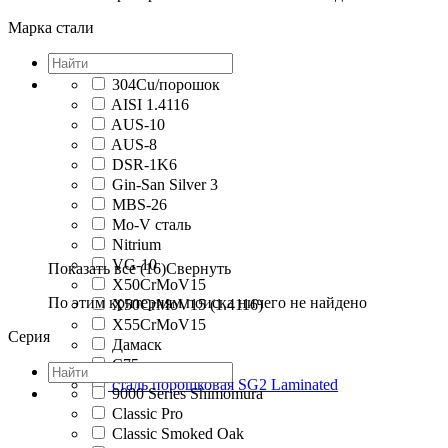
Марка стали
304Cu/порошок
AISI 1.4116
AUS-10
AUS-8
DSR-1K6
Gin-San Silver 3
MBS-26
Mo-V сталь
Nitrium
VG-10
Показать все (16)
Свернуть
X50CrMoV15
По этим критериям поиска ничего не найдено
X50CrMoV15 (1.4116)
X55CrMoV15
Серия
Дамаск
С75
сталь порошковая SG2 Laminated
9000 Series Shimomura
Classic Pro
Classic Smoked Oak