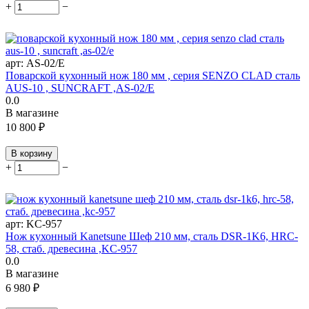
+
−
арт:
AS-02/E
Поварской кухонный нож 180 мм , серия SENZO CLAD сталь
AUS-10 , SUNCRAFT ,AS-02/E
0.0
В магазине
10 800
₽
В корзину
+
−
арт:
KC-957
Нож кухонный Kanetsune Шеф 210 мм, сталь DSR-1K6, HRC-
58, стаб. древесина ,KC-957
0.0
В магазине
6 980
₽