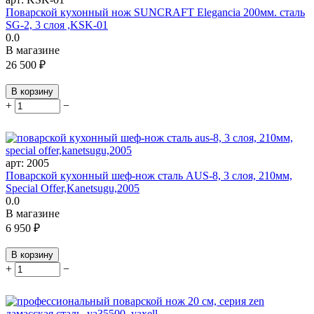
Поварской кухонный нож SUNCRAFT Elegancia 200мм. сталь
SG-2, 3 слоя ,KSK-01
0.0
В магазине
26 500
₽
В корзину
+
−
арт:
2005
Поварской кухонный шеф-нож сталь AUS-8, 3 слоя, 210мм,
Special Offer,Kanetsugu,2005
0.0
В магазине
6 950
₽
В корзину
+
−