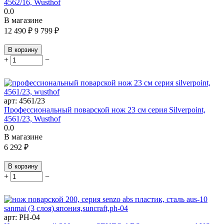
4562/16, Wusthof
0.0
В магазине
12 490
₽
9 799
₽
В корзину
+
−
арт:
4561/23
Профессиональный поварской нож 23 см серия Silverpoint,
4561/23, Wusthof
0.0
В магазине
6 292
₽
В корзину
+
−
арт:
PH-04