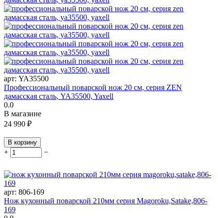
арт:
YA35500
Профессиональный поварской нож 20 см, серия ZEN
дамасская сталь, YA35500, Yaxell
0.0
В магазине
24 990
₽
В корзину
+
−
арт:
806-169
Нож кухонный поварской 210мм серия Magoroku,Satake,806-
169