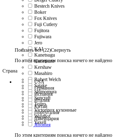
Bestech Knives
Boker
Fox Knives
Fuji Cutlery
Fujitora
Fujiwara
Jero
KAI
Показать все (22)
Свернуть
Kanetsugu
По этим критериям поиска ничего не найдено
Kanetsune
Kershaw
Страна
Masahiro
Robert Welch
USA
Satake
Германия
Shimomura
Испания
Suncraft
Италия
Tojiro
Китай
Victorinox кухонные
Португалия
Wusthof
Швейцария
Yaxell
Япония
По этим критериям поиска ничего не найдено