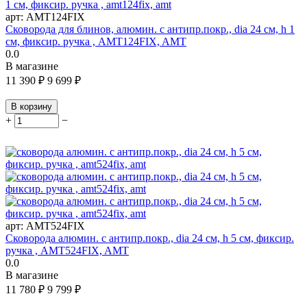
арт:
AMT124FIX
Сковорода для блинов, алюмин. с антипр.покр., dia 24 см, h 1
см, фиксир. ручка , AMT124FIX, AMT
0.0
В магазине
11 390
₽
9 699
₽
В корзину
+
−
арт:
AMT524FIX
Сковорода алюмин. с антипр.покр., dia 24 см, h 5 см, фиксир.
ручка , AMT524FIX, AMT
0.0
В магазине
11 780
₽
9 799
₽