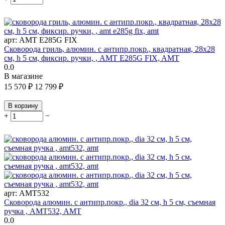
арт:
AMT E285G FIX
Сковорода гриль, алюмин. с антипр.покр., квадратная, 28x28
см, h 5 см, фиксир. ручки, , AMT E285G FIX, AMT
0.0
В магазине
15 570
₽
12 799
₽
В корзину
+
−
арт:
AMT532
Сковорода алюмин. с антипр.покр., dia 32 см, h 5 см, съемная
ручка , AMT532, AMT
0.0