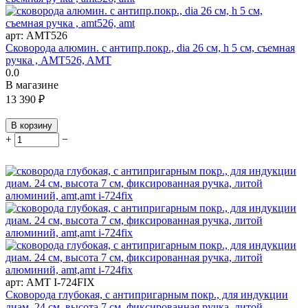
арт:
AMT526
Сковорода алюмин. с антипр.покр., dia 26 см, h 5 см, съемная
ручка , AMT526, AMT
0.0
В магазине
13 390
₽
В корзину
+
−
арт:
AMT I-724FIX
Сковорода глубокая, с антипригарным покр., для индукции
диам. 24 см, высота 7 см, фиксированная ручка, литой