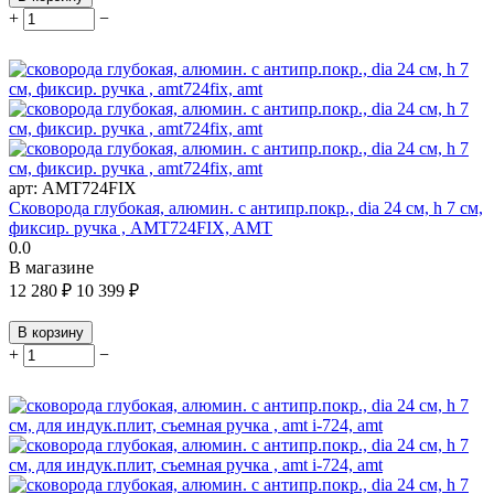
+
−
арт:
AMT724FIX
Сковорода глубокая, алюмин. с антипр.покр., dia 24 см, h 7 см,
фиксир. ручка , AMT724FIX, AMT
0.0
В магазине
12 280
₽
10 399
₽
В корзину
+
−