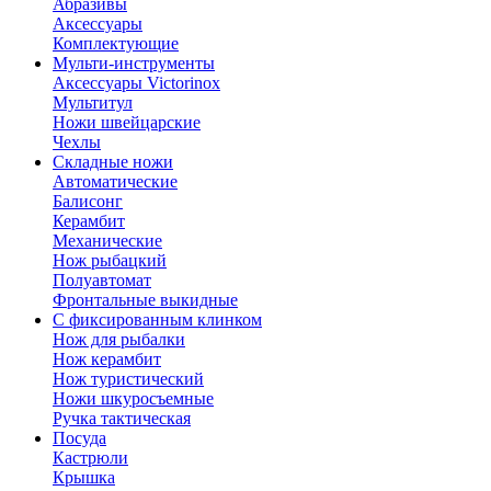
Абразивы
Аксессуары
Комплектующие
Мульти-инструменты
Аксессуары Victorinox
Мультитул
Ножи швейцарские
Чехлы
Складные ножи
Автоматические
Балисонг
Керамбит
Механические
Нож рыбацкий
Полуавтомат
Фронтальные выкидные
С фиксированным клинком
Нож для рыбалки
Нож керамбит
Нож туристический
Ножи шкуросъемные
Ручка тактическая
Посуда
Кастрюли
Крышка