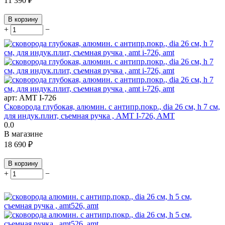
11 390
₽
В корзину
+
−
арт:
AMT I-726
Сковорода глубокая, алюмин. с антипр.покр., dia 26 см, h 7 см,
для индук.плит, съемная ручка , AMT I-726, AMT
0.0
В магазине
18 690
₽
В корзину
+
−