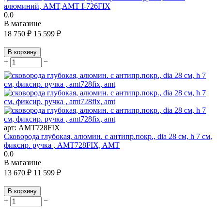
алюминий, AMT,AMT I-726FIX
0.0
В магазине
18 750
₽
15 599
₽
В корзину
+
−
арт:
AMT728FIX
Сковорода глубокая, алюмин. с антипр.покр., dia 28 см, h 7 см,
фиксир. ручка , AMT728FIX, AMT
0.0
В магазине
13 670
₽
11 599
₽
В корзину
+
−