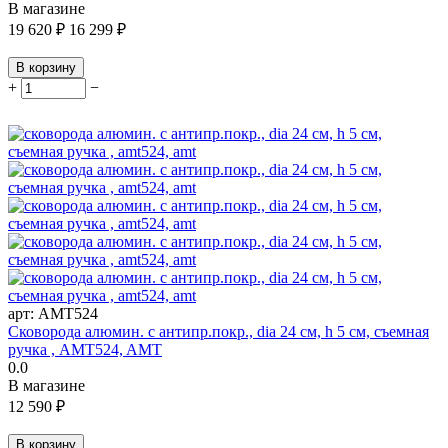
В магазине
19 620
₽
16 299
₽
В корзину
+
−
арт:
AMT524
Сковорода алюмин. с антипр.покр., dia 24 см, h 5 см, съемная
ручка , AMT524, AMT
0.0
В магазине
12 590
₽
В корзину