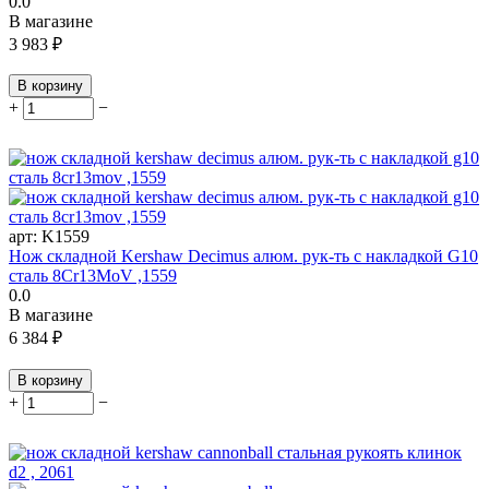
0.0
В магазине
3 983
₽
В корзину
+
−
арт:
K1559
Нож складной Kershaw Decimus алюм. рук-ть с накладкой G10
сталь 8Cr13MoV ,1559
0.0
В магазине
6 384
₽
В корзину
+
−