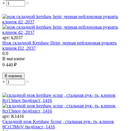
+
−
арт:
k2037
Нож складной Kershaw Heist, черная нейлоновая рукоять
клинок D2 ,2037
0.0
В магазине
9 440
₽
В корзину
+
−
арт:
K1416
Складной нож Kershaw Scour , стальная рук- ть, клинок
8Cr13MoV бидбласт ,1416