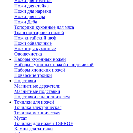
Ножи для томатов
Ножи для стейка
Ножи для нарезки
Ножи для сыра
Ножи Деба
Топорики кухонные для мяса
Транспортировка ножей
Нож китайский шеф
Ножи обвалочные
Ножницы кухонные
Овощечистка
Наборы кухонных ножей
Наборы кухонных ножей с подставкой
Наборы японских ножей
Поварские тройки
Подставки
Магнитные держатели
Магнитные подставки
Подставки с наполнителем
Точилки для ножей
Точилка электрическая
Точилка механическая
Мусат
Точилки для ножей TSPROF
Камни для заточки