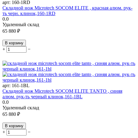
арт:
160-1RD
Складной нож Microtech SOCOM ELITE , красная алюм. рук-
ть черн. клинок,160-1RD
0.0
Удаленный склад
65 880
₽
В корзину
+
−
арт:
161-1BL
Складной нож Microtech SOCOM ELITE TANTO , синяя
алюм. рук-ть черный клинок,161-1BL
0.0
Удаленный склад
65 880
₽
В корзину
+
−