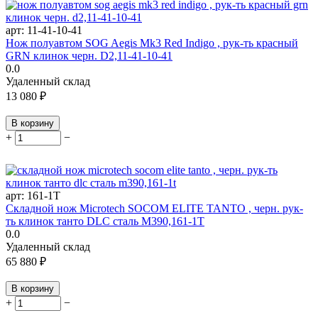
арт:
11-41-10-41
Нож полуавтом SOG Aegis Mk3 Red Indigo , рук-ть красный
GRN клинок черн. D2,11-41-10-41
0.0
Удаленный склад
13 080
₽
В корзину
+
−
арт:
161-1T
Складной нож Microtech SOCOM ELITE TANTO , черн. рук-
ть клинок танто DLC сталь M390,161-1T
0.0
Удаленный склад
65 880
₽
В корзину
+
−