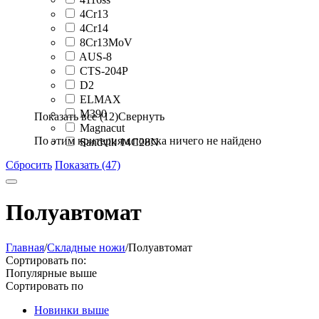
4Cr13
4Cr14
8Cr13MoV
AUS-8
CTS-204P
D2
ELMAX
M390
Показать все (12)
Свернуть
Magnacut
По этим критериям поиска ничего не найдено
Sandvik 14C28N
Сбросить
Показать (47)
Полуавтомат
Главная
/
Складные ножи
/
Полуавтомат
Сортировать по:
Популярные выше
Сортировать по
Новинки выше