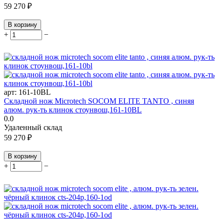
59 270
₽
В корзину
+
−
арт:
161-10BL
Складной нож Microtech SOCOM ELITE TANTO , синяя
алюм. рук-ть клинок стоунвош,161-10BL
0.0
Удаленный склад
59 270
₽
В корзину
+
−