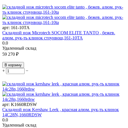
арт:
161-10TA
Складной нож Microtech SOCOM ELITE TANTO , бежев.
алюм. рук-ть клинок стоунвош,161-10TA
0.0
Удаленный склад
59 270
₽
В корзину
+
−
арт:
K1660RDSW
Складной нож Kershaw Leek , красная алюм. рук-ть клинок
14C28N,1660RDSW
0.0
Удаленный склад