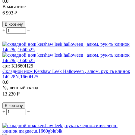
0.0
В магазине
6 993
₽
В корзину
+
−
арт:
K1660H25
Складной нож Kershaw Leek Halloween , алюм. рук-ть клинок
14C28N,1660H25
0.0
Удаленный склад
13 230
₽
В корзину
+
−