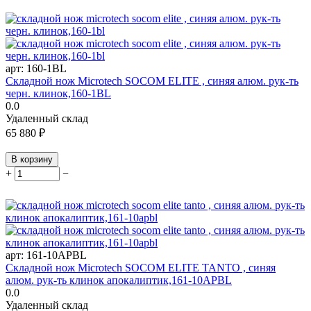
арт:
160-1BL
Складной нож Microtech SOCOM ELITE , синяя алюм. рук-ть
черн. клинок,160-1BL
0.0
Удаленный склад
65 880
₽
В корзину
+
−
арт:
161-10APBL
Складной нож Microtech SOCOM ELITE TANTO , синяя
алюм. рук-ть клинок апокалиптик,161-10APBL
0.0
Удаленный склад