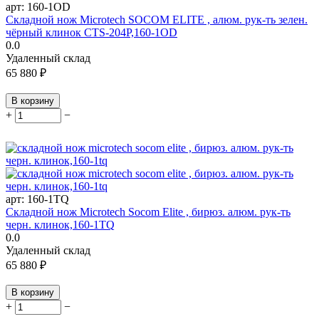
арт:
160-1OD
Складной нож Microtech SOCOM ELITE , алюм. рук-ть зелен.
чёрный клинок CTS-204P,160-1OD
0.0
Удаленный склад
65 880
₽
В корзину
+
−
арт:
160-1TQ
Складной нож Microtech Socom Elite , бирюз. алюм. рук-ть
черн. клинок,160-1TQ
0.0
Удаленный склад
65 880
₽
В корзину
+
−