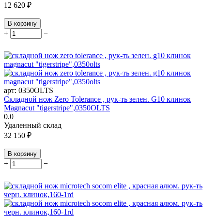
12 620
₽
В корзину
+
−
арт:
0350OLTS
Складной нож Zero Tolerance , рук-ть зелен. G10 клинок
Magnacut "tigerstripe",0350OLTS
0.0
Удаленный склад
32 150
₽
В корзину
+
−