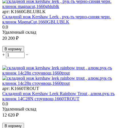
арт:
K1660GBLUBLK
Складной нож Kershaw Leek , рук-ть черно-синяя черн.
клинок MagnaCut,1660GBLUBLK
0.0
Удаленный склад
20 200
₽
В корзину
+
−
арт:
K1660TROUT
Складной нож Kershaw Leek Rainbow Trout , алюм.рук-ть
клинок 14C28N стоунвош,1660TROUT
0.0
Удаленный склад
12 620
₽
В корзину