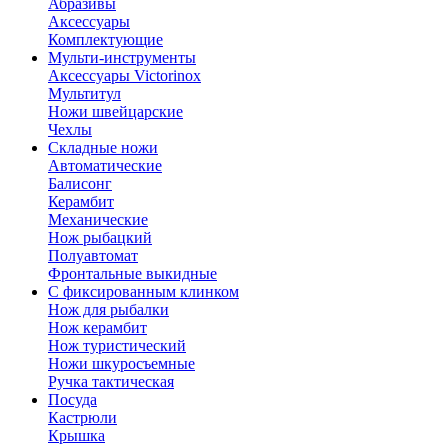
Абразивы
Аксессуары
Комплектующие
Мульти-инструменты
Аксессуары Victorinox
Мультитул
Ножи швейцарские
Чехлы
Складные ножи
Автоматические
Балисонг
Керамбит
Механические
Нож рыбацкий
Полуавтомат
Фронтальные выкидные
С фиксированным клинком
Нож для рыбалки
Нож керамбит
Нож туристический
Ножи шкуросъемные
Ручка тактическая
Посуда
Кастрюли
Крышка