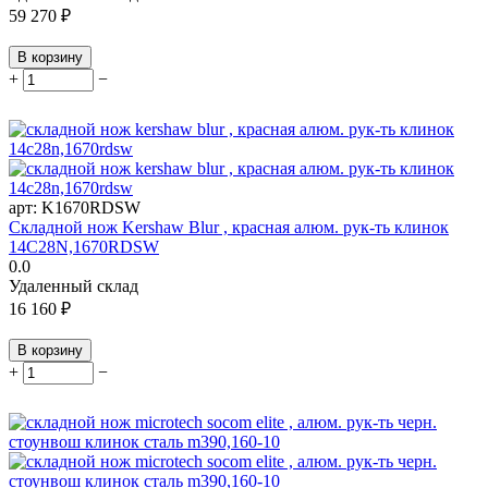
59 270
₽
В корзину
+
−
арт:
K1670RDSW
Складной нож Kershaw Blur , красная алюм. рук-ть клинок
14C28N,1670RDSW
0.0
Удаленный склад
16 160
₽
В корзину
+
−