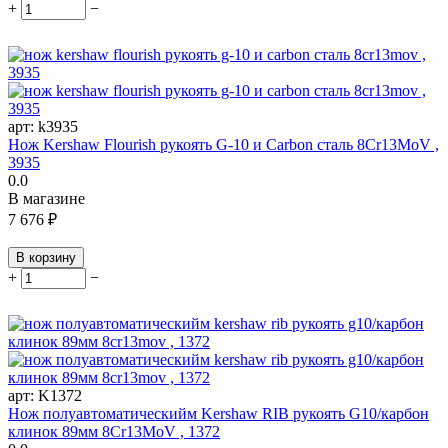
+
−
арт:
k3935
Нож Kershaw Flourish рукоять G-10 и Carbon сталь 8Cr13MoV ,
3935
0.0
В магазине
7 676
₽
В корзину
+
−
арт:
K1372
Нож полуавтоматическийм Kershaw RIB рукоять G10/карбон
клинок 89мм 8Cr13MoV , 1372