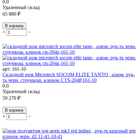
0.0
Удаленный склад
65 880
₽
В корзину
+
−
арт:
161-10
Складной нож Microtech SOCOM ELITE TANTO , алюм. рук-
ть черн. стоунвош. клинок CTS-204P,161-10
0.0
Удаленный склад
59 270
₽
В корзину
+
−