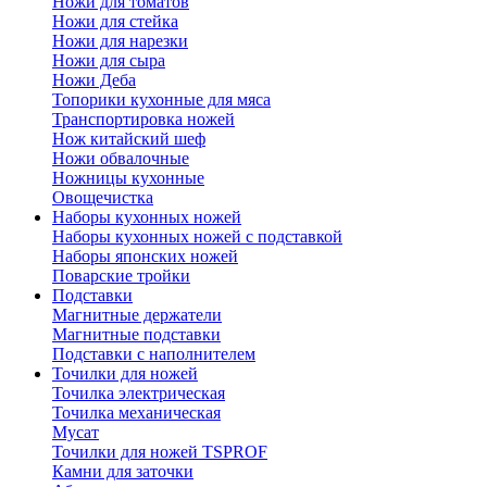
Ножи для томатов
Ножи для стейка
Ножи для нарезки
Ножи для сыра
Ножи Деба
Топорики кухонные для мяса
Транспортировка ножей
Нож китайский шеф
Ножи обвалочные
Ножницы кухонные
Овощечистка
Наборы кухонных ножей
Наборы кухонных ножей с подставкой
Наборы японских ножей
Поварские тройки
Подставки
Магнитные держатели
Магнитные подставки
Подставки с наполнителем
Точилки для ножей
Точилка электрическая
Точилка механическая
Мусат
Точилки для ножей TSPROF
Камни для заточки