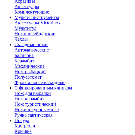
Абразивы
Аксессуары
Комплектующие
Мульти-инструменты
Аксессуары Victorinox
Мультитул
Ножи швейцарские
Чехлы
Складные ножи
Автоматические
Балисонг
Керамбит
Механические
Нож рыбацкий
Полуавтомат
Фронтальные выкидные
С фиксированным клинком
Нож для рыбалки
Нож керамбит
Нож туристический
Ножи шкуросъемные
Ручка тактическая
Посуда
Кастрюли
Крышка