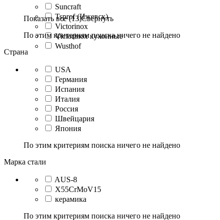
Suncraft
Tsprof (Ижевск)
Показать все (13)
Свернуть
Victorinox
По этим критериям поиска ничего не найдено
Victorinox кухонные
Wusthof
Страна
USA
Германия
Испания
Италия
Россия
Швейцария
Япония
По этим критериям поиска ничего не найдено
Марка стали
AUS-8
X55CrMoV15
керамика
По этим критериям поиска ничего не найдено