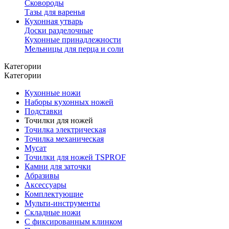
Сковороды
Тазы для варенья
Кухонная утварь
Доски разделочные
Кухонные принадлежности
Мельницы для перца и соли
Категории
Категории
Кухонные ножи
Наборы кухонных ножей
Подставки
Точилки для ножей
Точилка электрическая
Точилка механическая
Мусат
Точилки для ножей TSPROF
Камни для заточки
Абразивы
Аксессуары
Комплектующие
Мульти-инструменты
Складные ножи
С фиксированным клинком