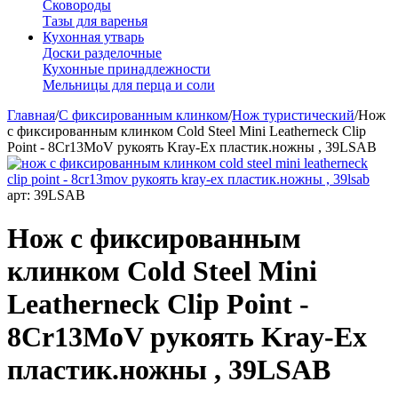
Сковороды
Тазы для варенья
Кухонная утварь
Доски разделочные
Кухонные принадлежности
Мельницы для перца и соли
Главная
/
С фиксированным клинком
/
Нож туристический
/
Нож
с фиксированным клинком Cold Steel Mini Leatherneck Clip
Point - 8Cr13MoV рукоять Kray-Ex пластик.ножны , 39LSAB
арт:
39LSAB
Нож с фиксированным
клинком Cold Steel Mini
Leatherneck Clip Point -
8Cr13MoV рукоять Kray-Ex
пластик.ножны , 39LSAB