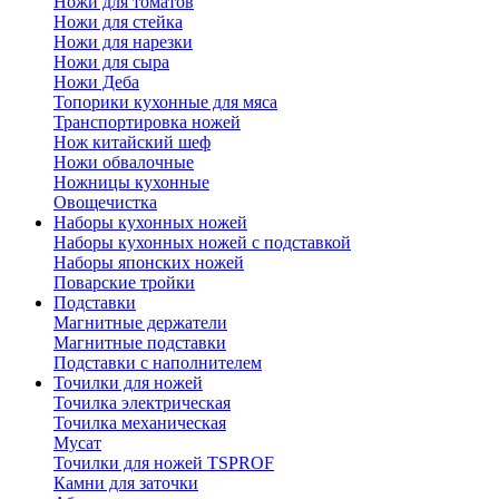
Ножи для томатов
Ножи для стейка
Ножи для нарезки
Ножи для сыра
Ножи Деба
Топорики кухонные для мяса
Транспортировка ножей
Нож китайский шеф
Ножи обвалочные
Ножницы кухонные
Овощечистка
Наборы кухонных ножей
Наборы кухонных ножей с подставкой
Наборы японских ножей
Поварские тройки
Подставки
Магнитные держатели
Магнитные подставки
Подставки с наполнителем
Точилки для ножей
Точилка электрическая
Точилка механическая
Мусат
Точилки для ножей TSPROF
Камни для заточки