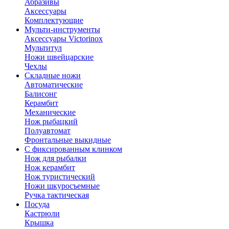
Абразивы
Аксессуары
Комплектующие
Мульти-инструменты
Аксессуары Victorinox
Мультитул
Ножи швейцарские
Чехлы
Складные ножи
Автоматические
Балисонг
Керамбит
Механические
Нож рыбацкий
Полуавтомат
Фронтальные выкидные
С фиксированным клинком
Нож для рыбалки
Нож керамбит
Нож туристический
Ножи шкуросъемные
Ручка тактическая
Посуда
Кастрюли
Крышка