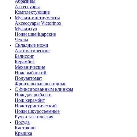
Абразивы
Аксессуары
Комплектующие
Мульти-инструменты
Аксессуары Victorinox
Мультитул
Ножи швейцарские
Чехлы
Складные ножи
Автоматические
Балисонг
Керамбит
Механические
Нож рыбацкий
Полуавтомат
Фронтальные выкидные
С фиксированным клинком
Нож для рыбалки
Нож керамбит
Нож туристический
Ножи шкуросъемные
Ручка тактическая
Посуда
Кастрюли
Крышка