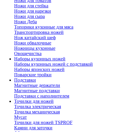
Ножи для томатов
Ножи для стейка
Ножи для нарезки
Ножи для сыра
Ножи Деба
Топорики кухонные для мяса
Транспортировка ножей
Нож китайский шеф
Ножи обвалочные
Ножницы кухонные
Овощечистка
Наборы кухонных ножей
Наборы кухонных ножей с подставкой
Наборы японских ножей
Поварские тройки
Подставки
Магнитные держатели
Магнитные подставки
Подставки с наполнителем
Точилки для ножей
Точилка электрическая
Точилка механическая
Мусат
Точилки для ножей TSPROF
Камни для заточки