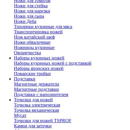
Ножи для томатов
Ножи для стейка
Ножи для нарезки
Ножи для сыра
Ножи Деба
Топорики кухонные для мяса
Транспортировка ножей
Нож китайский шеф
Ножи обвалочные
Ножницы кухонные
Овощечистка
Наборы кухонных ножей
Наборы кухонных ножей с подставкой
Наборы японских ножей
Поварские тройки
Подставки
Магнитные держатели
Магнитные подставки
Подставки с наполнителем
Точилки для ножей
Точилка электрическая
Точилка механическая
Мусат
Точилки для ножей TSPROF
Камни для заточки