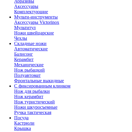
Абразивы
Аксессуары
Комплектующие
Мульти-инструменты
Аксессуары Victorinox
Мультитул
Ножи швейцарские
Чехлы
Складные ножи
Автоматические
Балисонг
Керамбит
Механические
Нож рыбацкий
Полуавтомат
Фронтальные выкидные
С фиксированным клинком
Нож для рыбалки
Нож керамбит
Нож туристический
Ножи шкуросъемные
Ручка тактическая
Посуда
Кастрюли
Крышка