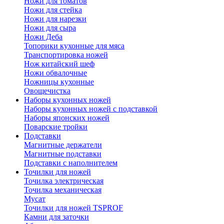
Ножи для томатов
Ножи для стейка
Ножи для нарезки
Ножи для сыра
Ножи Деба
Топорики кухонные для мяса
Транспортировка ножей
Нож китайский шеф
Ножи обвалочные
Ножницы кухонные
Овощечистка
Наборы кухонных ножей
Наборы кухонных ножей с подставкой
Наборы японских ножей
Поварские тройки
Подставки
Магнитные держатели
Магнитные подставки
Подставки с наполнителем
Точилки для ножей
Точилка электрическая
Точилка механическая
Мусат
Точилки для ножей TSPROF
Камни для заточки