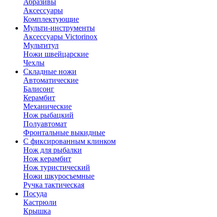
Абразивы
Аксессуары
Комплектующие
Мульти-инструменты
Аксессуары Victorinox
Мультитул
Ножи швейцарские
Чехлы
Складные ножи
Автоматические
Балисонг
Керамбит
Механические
Нож рыбацкий
Полуавтомат
Фронтальные выкидные
С фиксированным клинком
Нож для рыбалки
Нож керамбит
Нож туристический
Ножи шкуросъемные
Ручка тактическая
Посуда
Кастрюли
Крышка