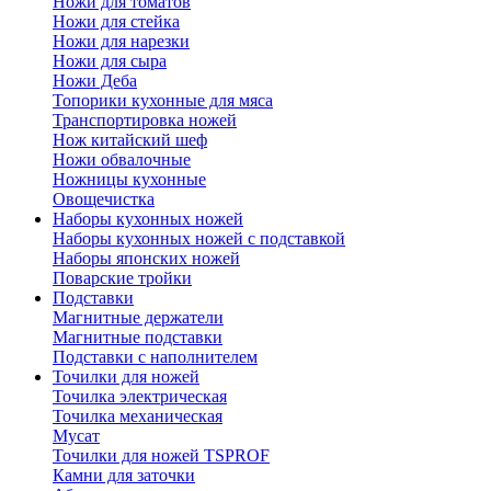
Ножи для томатов
Ножи для стейка
Ножи для нарезки
Ножи для сыра
Ножи Деба
Топорики кухонные для мяса
Транспортировка ножей
Нож китайский шеф
Ножи обвалочные
Ножницы кухонные
Овощечистка
Наборы кухонных ножей
Наборы кухонных ножей с подставкой
Наборы японских ножей
Поварские тройки
Подставки
Магнитные держатели
Магнитные подставки
Подставки с наполнителем
Точилки для ножей
Точилка электрическая
Точилка механическая
Мусат
Точилки для ножей TSPROF
Камни для заточки