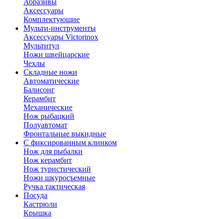
Абразивы
Аксессуары
Комплектующие
Мульти-инструменты
Аксессуары Victorinox
Мультитул
Ножи швейцарские
Чехлы
Складные ножи
Автоматические
Балисонг
Керамбит
Механические
Нож рыбацкий
Полуавтомат
Фронтальные выкидные
С фиксированным клинком
Нож для рыбалки
Нож керамбит
Нож туристический
Ножи шкуросъемные
Ручка тактическая
Посуда
Кастрюли
Крышка