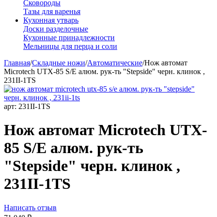
Сковороды
Тазы для варенья
Кухонная утварь
Доски разделочные
Кухонные принадлежности
Мельницы для перца и соли
Главная
/
Складные ножи
/
Автоматические
/
Нож автомат
Microtech UTX-85 S/E алюм. рук-ть "Stepside" черн. клинок ,
231II-1TS
арт:
231II-1TS
Нож автомат Microtech UTX-
85 S/E алюм. рук-ть
"Stepside" черн. клинок ,
231II-1TS
Написать отзыв