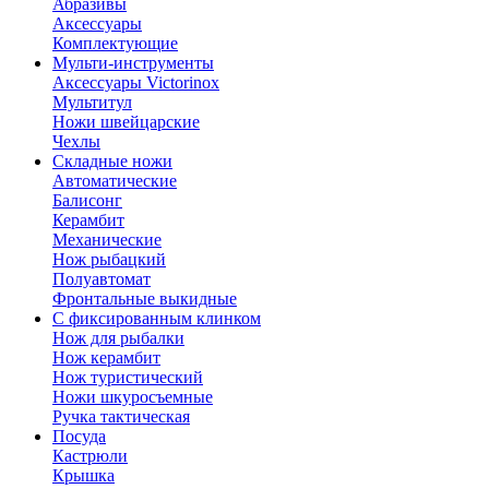
Абразивы
Аксессуары
Комплектующие
Мульти-инструменты
Аксессуары Victorinox
Мультитул
Ножи швейцарские
Чехлы
Складные ножи
Автоматические
Балисонг
Керамбит
Механические
Нож рыбацкий
Полуавтомат
Фронтальные выкидные
С фиксированным клинком
Нож для рыбалки
Нож керамбит
Нож туристический
Ножи шкуросъемные
Ручка тактическая
Посуда
Кастрюли
Крышка