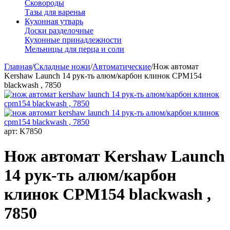
Сковороды
Тазы для варенья
Кухонная утварь
Доски разделочные
Кухонные принадлежности
Мельницы для перца и соли
Главная
/
Складные ножи
/
Автоматические
/
Нож автомат
Kershaw Launch 14 рук-ть алюм/карбон клинок CPM154
blackwash , 7850
арт:
K7850
Нож автомат Kershaw Launch
14 рук-ть алюм/карбон
клинок CPM154 blackwash ,
7850