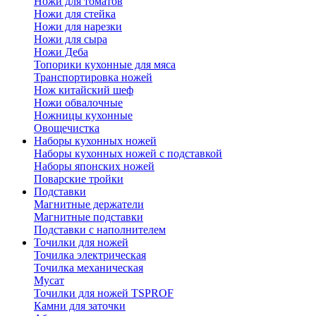
Ножи для томатов
Ножи для стейка
Ножи для нарезки
Ножи для сыра
Ножи Деба
Топорики кухонные для мяса
Транспортировка ножей
Нож китайский шеф
Ножи обвалочные
Ножницы кухонные
Овощечистка
Наборы кухонных ножей
Наборы кухонных ножей с подставкой
Наборы японских ножей
Поварские тройки
Подставки
Магнитные держатели
Магнитные подставки
Подставки с наполнителем
Точилки для ножей
Точилка электрическая
Точилка механическая
Мусат
Точилки для ножей TSPROF
Камни для заточки