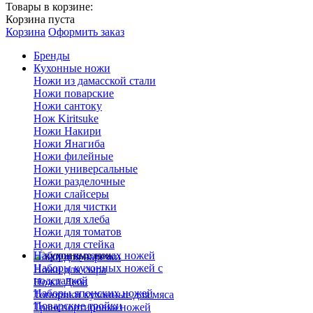
Товары в корзине:
Корзина пуста
Корзина
Оформить заказ
Бренды
Кухонные ножи
Ножи из дамасской стали
Ножи поварские
Ножи сантоку
Нож Kiritsuke
Ножи Накири
Ножи Янагиба
Ножи филейные
Ножи универсальные
Ножи разделочные
Ножи слайсеры
Ножи для чистки
Ножи для хлеба
Ножи для томатов
Ножи для стейка
Наборы кухонных ножей
Ножи для нарезки
Наборы кухонных ножей с
Ножи для сыра
подставкой
Ножи Деба
Наборы японских ножей
Топорики кухонные для мяса
Поварские тройки
Транспортировка ножей