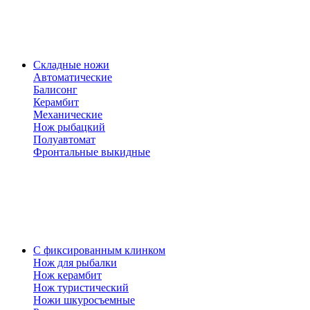
Складные ножи
Автоматические
Балисонг
Керамбит
Механические
Нож рыбацкий
Полуавтомат
Фронтальные выкидные
С фиксированным клинком
Нож для рыбалки
Нож керамбит
Нож туристический
Ножи шкуросъемные