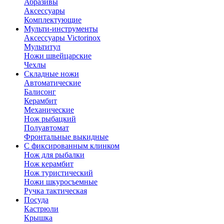
Абразивы
Аксессуары
Комплектующие
Мульти-инструменты
Аксессуары Victorinox
Мультитул
Ножи швейцарские
Чехлы
Складные ножи
Автоматические
Балисонг
Керамбит
Механические
Нож рыбацкий
Полуавтомат
Фронтальные выкидные
С фиксированным клинком
Нож для рыбалки
Нож керамбит
Нож туристический
Ножи шкуросъемные
Ручка тактическая
Посуда
Кастрюли
Крышка