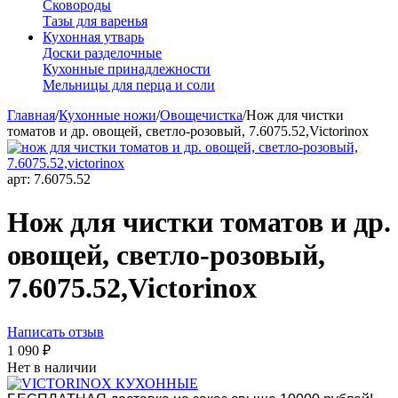
Сковороды
Тазы для варенья
Кухонная утварь
Доски разделочные
Кухонные принадлежности
Мельницы для перца и соли
Главная
/
Кухонные ножи
/
Овощечистка
/
Нож для чистки
томатов и др. овощей, светло-розовый, 7.6075.52,Victorinox
арт:
7.6075.52
Нож для чистки томатов и др.
овощей, светло-розовый,
7.6075.52,Victorinox
Написать отзыв
1 090
₽
Нет в наличии