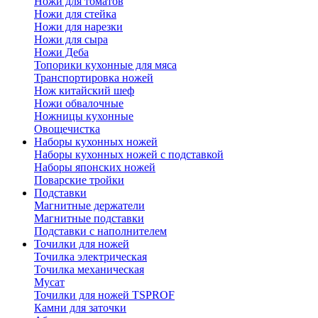
Ножи для томатов
Ножи для стейка
Ножи для нарезки
Ножи для сыра
Ножи Деба
Топорики кухонные для мяса
Транспортировка ножей
Нож китайский шеф
Ножи обвалочные
Ножницы кухонные
Овощечистка
Наборы кухонных ножей
Наборы кухонных ножей с подставкой
Наборы японских ножей
Поварские тройки
Подставки
Магнитные держатели
Магнитные подставки
Подставки с наполнителем
Точилки для ножей
Точилка электрическая
Точилка механическая
Мусат
Точилки для ножей TSPROF
Камни для заточки