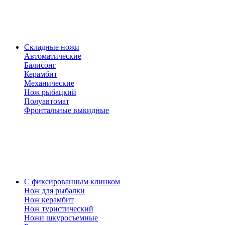
Складные ножи
Автоматические
Балисонг
Керамбит
Механические
Нож рыбацкий
Полуавтомат
Фронтальные выкидные
С фиксированным клинком
Нож для рыбалки
Нож керамбит
Нож туристический
Ножи шкуросъемные