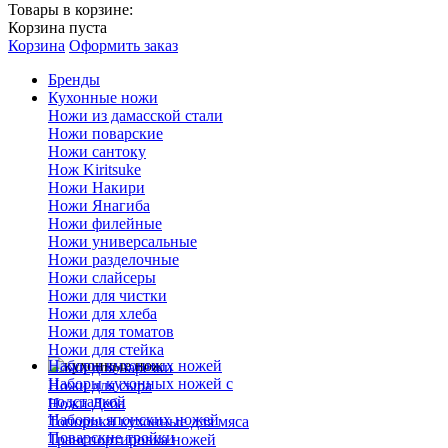
Товары в корзине:
Корзина пуста
Корзина
Оформить заказ
Бренды
Кухонные ножи
Ножи из дамасской стали
Ножи поварские
Ножи сантоку
Нож Kiritsuke
Ножи Накири
Ножи Янагиба
Ножи филейные
Ножи универсальные
Ножи разделочные
Ножи слайсеры
Ножи для чистки
Ножи для хлеба
Ножи для томатов
Ножи для стейка
Наборы кухонных ножей
Ножи для нарезки
Наборы кухонных ножей с
Ножи для сыра
подставкой
Ножи Деба
Наборы японских ножей
Топорики кухонные для мяса
Поварские тройки
Транспортировка ножей