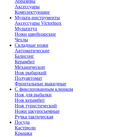
Абразивы
Аксессуары
Комплектующие
Мульти-инструменты
Аксессуары Victorinox
Мультитул
Ножи швейцарские
Чехлы
Складные ножи
Автоматические
Балисонг
Керамбит
Механические
Нож рыбацкий
Полуавтомат
Фронтальные выкидные
С фиксированным клинком
Нож для рыбалки
Нож керамбит
Нож туристический
Ножи шкуросъемные
Ручка тактическая
Посуда
Кастрюли
Крышка