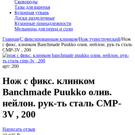
Сковороды
Тазы для варенья
Кухонная утварь
Доски разделочные
Кухонные принадлежности
Мельницы для перца и соли
Главная
/
С фиксированным клинком
/
Нож туристический
/
Нож
с фикс. клинком Banchmade Puukko олив. нейлон. рук-ть сталь
CMP-3V , 200
арт:
200
Нож с фикс. клинком
Banchmade Puukko олив.
нейлон. рук-ть сталь CMP-
3V , 200
Написать отзыв