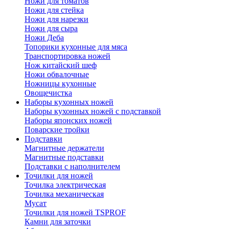
Ножи для томатов
Ножи для стейка
Ножи для нарезки
Ножи для сыра
Ножи Деба
Топорики кухонные для мяса
Транспортировка ножей
Нож китайский шеф
Ножи обвалочные
Ножницы кухонные
Овощечистка
Наборы кухонных ножей
Наборы кухонных ножей с подставкой
Наборы японских ножей
Поварские тройки
Подставки
Магнитные держатели
Магнитные подставки
Подставки с наполнителем
Точилки для ножей
Точилка электрическая
Точилка механическая
Мусат
Точилки для ножей TSPROF
Камни для заточки