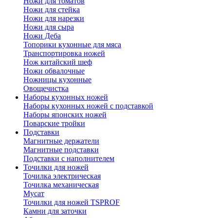
Ножи для томатов
Ножи для стейка
Ножи для нарезки
Ножи для сыра
Ножи Деба
Топорики кухонные для мяса
Транспортировка ножей
Нож китайский шеф
Ножи обвалочные
Ножницы кухонные
Овощечистка
Наборы кухонных ножей
Наборы кухонных ножей с подставкой
Наборы японских ножей
Поварские тройки
Подставки
Магнитные держатели
Магнитные подставки
Подставки с наполнителем
Точилки для ножей
Точилка электрическая
Точилка механическая
Мусат
Точилки для ножей TSPROF
Камни для заточки