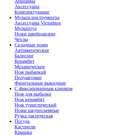
Абразивы
Аксессуары
Комплектующие
Мульти-инструменты
Аксессуары Victorinox
Мультитул
Ножи швейцарские
Чехлы
Складные ножи
Автоматические
Балисонг
Керамбит
Механические
Нож рыбацкий
Полуавтомат
Фронтальные выкидные
С фиксированным клинком
Нож для рыбалки
Нож керамбит
Нож туристический
Ножи шкуросъемные
Ручка тактическая
Посуда
Кастрюли
Крышка