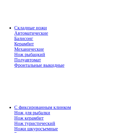
Складные ножи
Автоматические
Балисонг
Керамбит
Механические
Нож рыбацкий
Полуавтомат
Фронтальные выкидные
С фиксированным клинком
Нож для рыбалки
Нож керамбит
Нож туристический
Ножи шкуросъемные