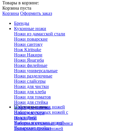
Товары в корзине:
Корзина пуста
Корзина
Оформить заказ
Бренды
Кухонные ножи
Ножи из дамасской стали
Ножи поварские
Ножи сантоку
Нож Kiritsuke
Ножи Накири
Ножи Янагиба
Ножи филейные
Ножи универсальные
Ножи разделочные
Ножи слайсеры
Ножи для чистки
Ножи для хлеба
Ножи для томатов
Ножи для стейка
Наборы кухонных ножей
Ножи для нарезки
Наборы кухонных ножей с
Ножи для сыра
подставкой
Ножи Деба
Наборы японских ножей
Топорики кухонные для мяса
Поварские тройки
Транспортировка ножей