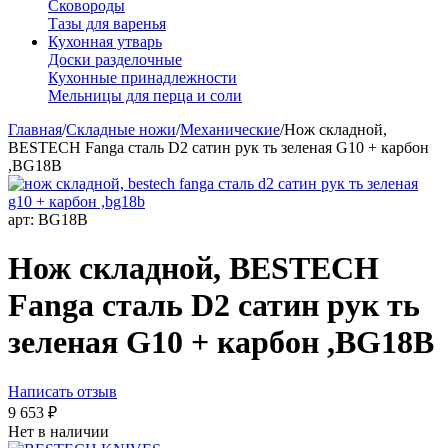
Сковороды
Тазы для варенья
Кухонная утварь
Доски разделочные
Кухонные принадлежности
Мельницы для перца и соли
Главная
/
Складные ножи
/
Механические
/
Нож складной,
BESTECH Fanga сталь D2 сатин рук ть зеленая G10 + карбон
,BG18B
арт:
BG18B
Нож складной, BESTECH
Fanga сталь D2 сатин рук ть
зеленая G10 + карбон ,BG18B
Написать отзыв
9 653
₽
Нет в наличии