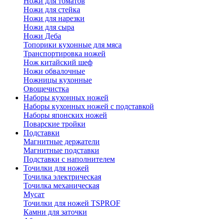
Ножи для томатов
Ножи для стейка
Ножи для нарезки
Ножи для сыра
Ножи Деба
Топорики кухонные для мяса
Транспортировка ножей
Нож китайский шеф
Ножи обвалочные
Ножницы кухонные
Овощечистка
Наборы кухонных ножей
Наборы кухонных ножей с подставкой
Наборы японских ножей
Поварские тройки
Подставки
Магнитные держатели
Магнитные подставки
Подставки с наполнителем
Точилки для ножей
Точилка электрическая
Точилка механическая
Мусат
Точилки для ножей TSPROF
Камни для заточки