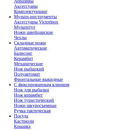
Абразивы
Аксессуары
Комплектующие
Мульти-инструменты
Аксессуары Victorinox
Мультитул
Ножи швейцарские
Чехлы
Складные ножи
Автоматические
Балисонг
Керамбит
Механические
Нож рыбацкий
Полуавтомат
Фронтальные выкидные
С фиксированным клинком
Нож для рыбалки
Нож керамбит
Нож туристический
Ножи шкуросъемные
Ручка тактическая
Посуда
Кастрюли
Крышка