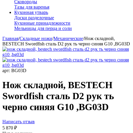
Сковороды
Тазы для варенья
Кухонная утварь
Доски разделочные
Кухонные принадлежности
Мельницы для перца и соли
Главная
/
Складные ножи
/
Механические
/
Нож складной,
BESTECH Swordfish сталь D2 рук ть чернo синяя G10 ,BG03D
арт:
BG03D
Нож складной, BESTECH
Swordfish сталь D2 рук ть
чернo синяя G10 ,BG03D
Написать отзыв
5 870
₽