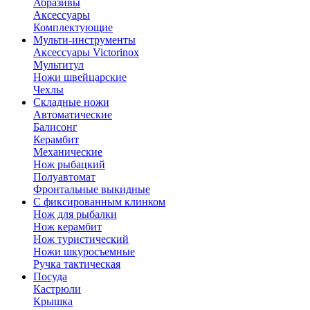
Абразивы
Аксессуары
Комплектующие
Мульти-инструменты
Аксессуары Victorinox
Мультитул
Ножи швейцарские
Чехлы
Складные ножи
Автоматические
Балисонг
Керамбит
Механические
Нож рыбацкий
Полуавтомат
Фронтальные выкидные
С фиксированным клинком
Нож для рыбалки
Нож керамбит
Нож туристический
Ножи шкуросъемные
Ручка тактическая
Посуда
Кастрюли
Крышка