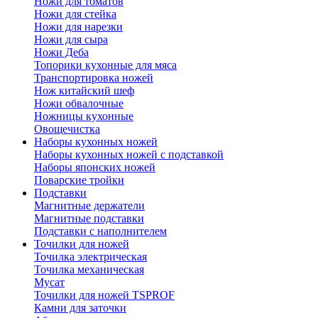
Ножи для томатов
Ножи для стейка
Ножи для нарезки
Ножи для сыра
Ножи Деба
Топорики кухонные для мяса
Транспортировка ножей
Нож китайский шеф
Ножи обвалочные
Ножницы кухонные
Овощечистка
Наборы кухонных ножей
Наборы кухонных ножей с подставкой
Наборы японских ножей
Поварские тройки
Подставки
Магнитные держатели
Магнитные подставки
Подставки с наполнителем
Точилки для ножей
Точилка электрическая
Точилка механическая
Мусат
Точилки для ножей TSPROF
Камни для заточки