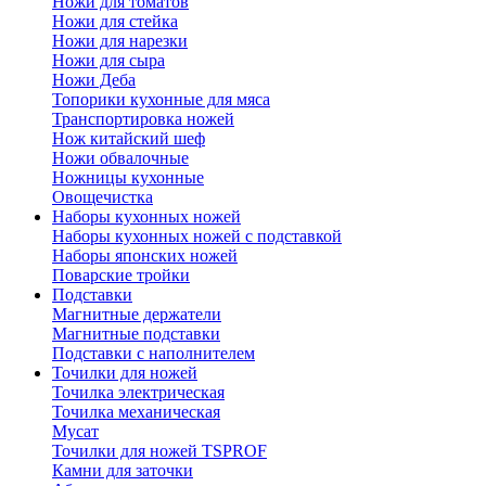
Ножи для томатов
Ножи для стейка
Ножи для нарезки
Ножи для сыра
Ножи Деба
Топорики кухонные для мяса
Транспортировка ножей
Нож китайский шеф
Ножи обвалочные
Ножницы кухонные
Овощечистка
Наборы кухонных ножей
Наборы кухонных ножей с подставкой
Наборы японских ножей
Поварские тройки
Подставки
Магнитные держатели
Магнитные подставки
Подставки с наполнителем
Точилки для ножей
Точилка электрическая
Точилка механическая
Мусат
Точилки для ножей TSPROF
Камни для заточки