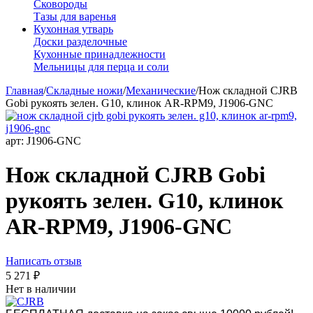
Сковороды
Тазы для варенья
Кухонная утварь
Доски разделочные
Кухонные принадлежности
Мельницы для перца и соли
Главная
/
Складные ножи
/
Механические
/
Нож складной CJRB
Gobi рукоять зелен. G10, клинок AR-RPM9, J1906-GNC
арт:
J1906-GNC
Нож складной CJRB Gobi
рукоять зелен. G10, клинок
AR-RPM9, J1906-GNC
Написать отзыв
5 271
₽
Нет в наличии