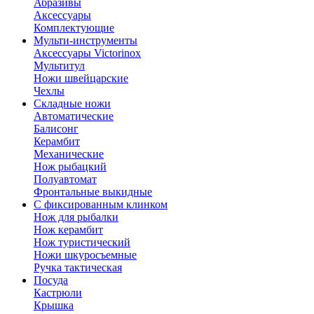
Абразивы
Аксессуары
Комплектующие
Мульти-инструменты
Аксессуары Victorinox
Мультитул
Ножи швейцарские
Чехлы
Складные ножи
Автоматические
Балисонг
Керамбит
Механические
Нож рыбацкий
Полуавтомат
Фронтальные выкидные
С фиксированным клинком
Нож для рыбалки
Нож керамбит
Нож туристический
Ножи шкуросъемные
Ручка тактическая
Посуда
Кастрюли
Крышка