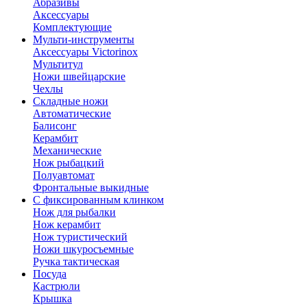
Абразивы
Аксессуары
Комплектующие
Мульти-инструменты
Аксессуары Victorinox
Мультитул
Ножи швейцарские
Чехлы
Складные ножи
Автоматические
Балисонг
Керамбит
Механические
Нож рыбацкий
Полуавтомат
Фронтальные выкидные
С фиксированным клинком
Нож для рыбалки
Нож керамбит
Нож туристический
Ножи шкуросъемные
Ручка тактическая
Посуда
Кастрюли
Крышка