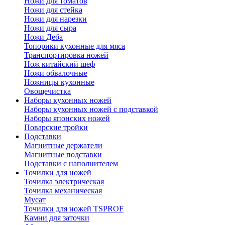
Ножи для томатов
Ножи для стейка
Ножи для нарезки
Ножи для сыра
Ножи Деба
Топорики кухонные для мяса
Транспортировка ножей
Нож китайский шеф
Ножи обвалочные
Ножницы кухонные
Овощечистка
Наборы кухонных ножей
Наборы кухонных ножей с подставкой
Наборы японских ножей
Поварские тройки
Подставки
Магнитные держатели
Магнитные подставки
Подставки с наполнителем
Точилки для ножей
Точилка электрическая
Точилка механическая
Мусат
Точилки для ножей TSPROF
Камни для заточки