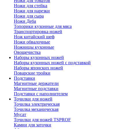
Ножи для томатов
Ножи для стейка
Ножи для нарезки
Ножи для сыра
Ножи Деба
Топорики кухонные для мяса
Транспортировка ножей
Нож китайский шеф
Ножи обвалочные
Ножницы кухонные
Овощечистка
Наборы кухонных ножей
Наборы кухонных ножей с подставкой
Наборы японских ножей
Поварские тройки
Подставки
Магнитные держатели
Магнитные подставки
Подставки с наполнителем
Точилки для ножей
Точилка электрическая
Точилка механическая
Мусат
Точилки для ножей TSPROF
Камни для заточки