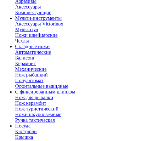
Абразивы
Аксессуары
Комплектующие
Мульти-инструменты
Аксессуары Victorinox
Мультитул
Ножи швейцарские
Чехлы
Складные ножи
Автоматические
Балисонг
Керамбит
Механические
Нож рыбацкий
Полуавтомат
Фронтальные выкидные
С фиксированным клинком
Нож для рыбалки
Нож керамбит
Нож туристический
Ножи шкуросъемные
Ручка тактическая
Посуда
Кастрюли
Крышка