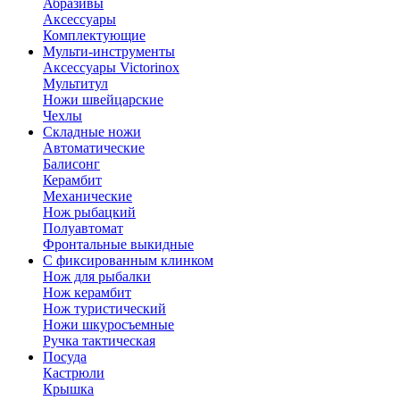
Абразивы
Аксессуары
Комплектующие
Мульти-инструменты
Аксессуары Victorinox
Мультитул
Ножи швейцарские
Чехлы
Складные ножи
Автоматические
Балисонг
Керамбит
Механические
Нож рыбацкий
Полуавтомат
Фронтальные выкидные
С фиксированным клинком
Нож для рыбалки
Нож керамбит
Нож туристический
Ножи шкуросъемные
Ручка тактическая
Посуда
Кастрюли
Крышка