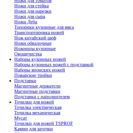
Ножи для томатов
Ножи для стейка
Ножи для нарезки
Ножи для сыра
Ножи Деба
Топорики кухонные для мяса
Транспортировка ножей
Нож китайский шеф
Ножи обвалочные
Ножницы кухонные
Овощечистка
Наборы кухонных ножей
Наборы кухонных ножей с подставкой
Наборы японских ножей
Поварские тройки
Подставки
Магнитные держатели
Магнитные подставки
Подставки с наполнителем
Точилки для ножей
Точилка электрическая
Точилка механическая
Мусат
Точилки для ножей TSPROF
Камни для заточки