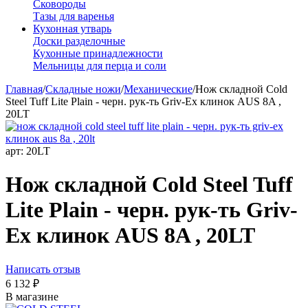
Сковороды
Тазы для варенья
Кухонная утварь
Доски разделочные
Кухонные принадлежности
Мельницы для перца и соли
Главная
/
Складные ножи
/
Механические
/
Нож складной Cold
Steel Tuff Lite Plain - черн. рук-ть Griv-Ex клинок AUS 8A ,
20LT
арт:
20LT
Нож складной Cold Steel Tuff
Lite Plain - черн. рук-ть Griv-
Ex клинок AUS 8A , 20LT
Написать отзыв
6 132
₽
В магазине