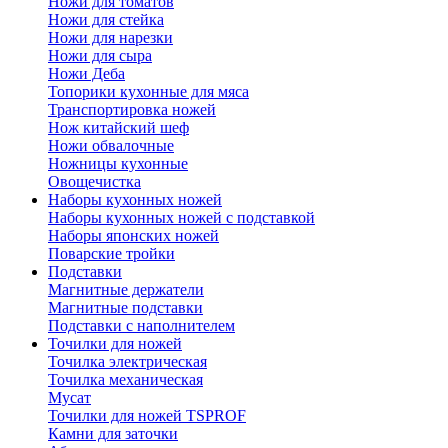
Ножи для томатов
Ножи для стейка
Ножи для нарезки
Ножи для сыра
Ножи Деба
Топорики кухонные для мяса
Транспортировка ножей
Нож китайский шеф
Ножи обвалочные
Ножницы кухонные
Овощечистка
Наборы кухонных ножей
Наборы кухонных ножей с подставкой
Наборы японских ножей
Поварские тройки
Подставки
Магнитные держатели
Магнитные подставки
Подставки с наполнителем
Точилки для ножей
Точилка электрическая
Точилка механическая
Мусат
Точилки для ножей TSPROF
Камни для заточки