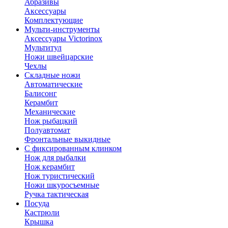
Абразивы
Аксессуары
Комплектующие
Мульти-инструменты
Аксессуары Victorinox
Мультитул
Ножи швейцарские
Чехлы
Складные ножи
Автоматические
Балисонг
Керамбит
Механические
Нож рыбацкий
Полуавтомат
Фронтальные выкидные
С фиксированным клинком
Нож для рыбалки
Нож керамбит
Нож туристический
Ножи шкуросъемные
Ручка тактическая
Посуда
Кастрюли
Крышка