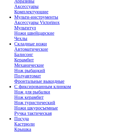
Абразивы
Аксессуары
Комплектующие
Мульти-инструменты
Аксессуары Victorinox
Мультитул
Ножи швейцарские
Чехлы
Складные ножи
Автоматические
Балисонг
Керамбит
Механические
Нож рыбацкий
Полуавтомат
Фронтальные выкидные
С фиксированным клинком
Нож для рыбалки
Нож керамбит
Нож туристический
Ножи шкуросъемные
Ручка тактическая
Посуда
Кастрюли
Крышка