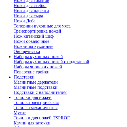
Ножи для томатов
Ножи для стейка
Ножи для нарезки
Ножи для сыра
Ножи Деба
Топорики кухонные для мяса
Транспортировка ножей
Нож китайский шеф
Ножи обвалочные
Ножницы кухонные
Овощечистка
Наборы кухонных ножей
Наборы кухонных ножей с подставкой
Наборы японских ножей
Поварские тройки
Подставки
Магнитные держатели
Магнитные подставки
Подставки с наполнителем
Точилки для ножей
Точилка электрическая
Точилка механическая
Мусат
Точилки для ножей TSPROF
Камни для заточки