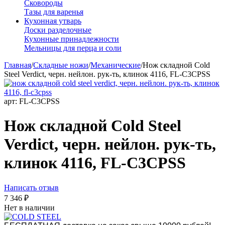
Сковороды
Тазы для варенья
Кухонная утварь
Доски разделочные
Кухонные принадлежности
Мельницы для перца и соли
Главная
/
Складные ножи
/
Механические
/
Нож складной Cold
Steel Verdict, черн. нейлон. рук-ть, клинок 4116, FL-C3CPSS
арт:
FL-C3CPSS
Нож складной Cold Steel
Verdict, черн. нейлон. рук-ть,
клинок 4116, FL-C3CPSS
Написать отзыв
7 346
₽
Нет в наличии