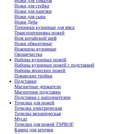
Ножи для томатов
Ножи для стейка
Ножи для нарезки
Ножи для сыра
Ножи Деба
Топорики кухонные для мяса
Транспортировка ножей
Нож китайский шеф
Ножи обвалочные
Ножницы кухонные
Овощечистка
Наборы кухонных ножей
Наборы кухонных ножей с подставкой
Наборы японских ножей
Поварские тройки
Подставки
Магнитные держатели
Магнитные подставки
Подставки с наполнителем
Точилки для ножей
Точилка электрическая
Точилка механическая
Мусат
Точилки для ножей TSPROF
Камни для заточки