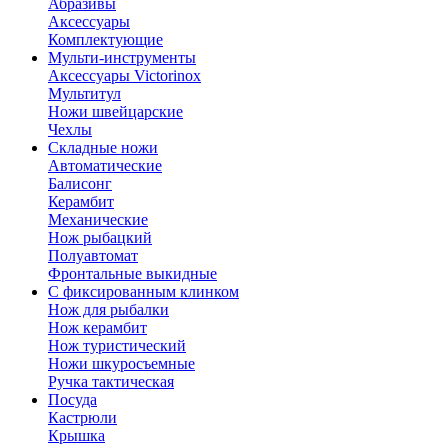
Абразивы
Аксессуары
Комплектующие
Мульти-инструменты
Аксессуары Victorinox
Мультитул
Ножи швейцарские
Чехлы
Складные ножи
Автоматические
Балисонг
Керамбит
Механические
Нож рыбацкий
Полуавтомат
Фронтальные выкидные
С фиксированным клинком
Нож для рыбалки
Нож керамбит
Нож туристический
Ножи шкуросъемные
Ручка тактическая
Посуда
Кастрюли
Крышка