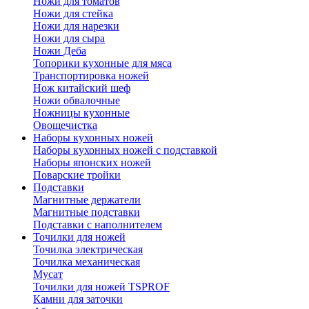
Ножи для томатов
Ножи для стейка
Ножи для нарезки
Ножи для сыра
Ножи Деба
Топорики кухонные для мяса
Транспортировка ножей
Нож китайский шеф
Ножи обвалочные
Ножницы кухонные
Овощечистка
Наборы кухонных ножей
Наборы кухонных ножей с подставкой
Наборы японских ножей
Поварские тройки
Подставки
Магнитные держатели
Магнитные подставки
Подставки с наполнителем
Точилки для ножей
Точилка электрическая
Точилка механическая
Мусат
Точилки для ножей TSPROF
Камни для заточки