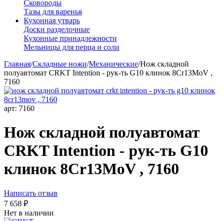
Сковороды
Тазы для варенья
Кухонная утварь
Доски разделочные
Кухонные принадлежности
Мельницы для перца и соли
Главная
/
Складные ножи
/
Механические
/
Нож складной
полуавтомат CRKT Intention - рук-ть G10 клинок 8Cr13MoV ,
7160
арт:
7160
Нож складной полуавтомат
CRKT Intention - рук-ть G10
клинок 8Cr13MoV , 7160
Написать отзыв
7 658
₽
Нет в наличии