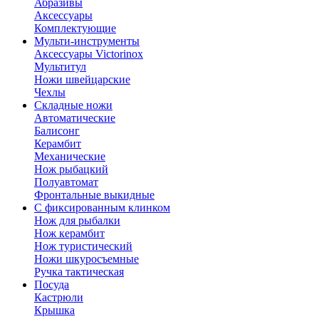
Абразивы
Аксессуары
Комплектующие
Мульти-инструменты
Аксессуары Victorinox
Мультитул
Ножи швейцарские
Чехлы
Складные ножи
Автоматические
Балисонг
Керамбит
Механические
Нож рыбацкий
Полуавтомат
Фронтальные выкидные
С фиксированным клинком
Нож для рыбалки
Нож керамбит
Нож туристический
Ножи шкуросъемные
Ручка тактическая
Посуда
Кастрюли
Крышка