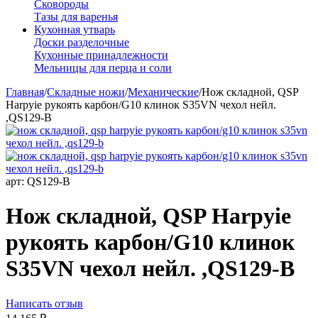
Сковороды
Тазы для варенья
Кухонная утварь
Доски разделочные
Кухонные принадлежности
Мельницы для перца и соли
Главная
/
Складные ножи
/
Механические
/
Нож складной, QSP
Harpyie рукоять карбон/G10 клинок S35VN чехол нейл.
,QS129-B
арт:
QS129-B
Нож складной, QSP Harpyie
рукоять карбон/G10 клинок
S35VN чехол нейл. ,QS129-B
Написать отзыв