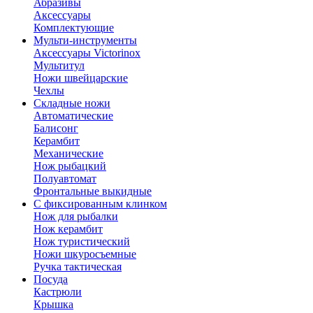
Абразивы
Аксессуары
Комплектующие
Мульти-инструменты
Аксессуары Victorinox
Мультитул
Ножи швейцарские
Чехлы
Складные ножи
Автоматические
Балисонг
Керамбит
Механические
Нож рыбацкий
Полуавтомат
Фронтальные выкидные
С фиксированным клинком
Нож для рыбалки
Нож керамбит
Нож туристический
Ножи шкуросъемные
Ручка тактическая
Посуда
Кастрюли
Крышка