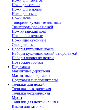
Ножи для томатов
Ножи для стейка
Ножи для нарезки
Ножи для сыра
Ножи Деба
Топорики кухонные для мяса
Транспортировка ножей
Нож китайский шеф
Ножи обвалочные
Ножницы кухонные
Овощечистка
Наборы кухонных ножей
Наборы кухонных ножей с подставкой
Наборы японских ножей
Поварские тройки
Подставки
Магнитные держатели
Магнитные подставки
Подставки с наполнителем
Точилки для ножей
Точилка электрическая
Точилка механическая
Мусат
Точилки для ножей TSPROF
Камни для заточки