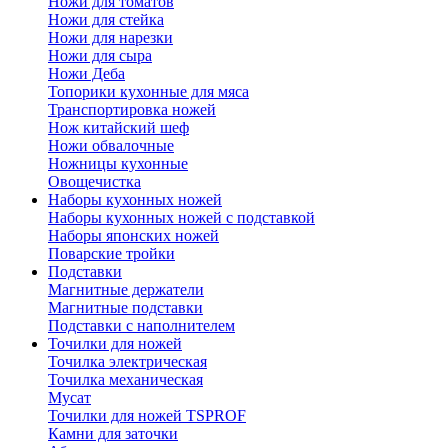
Ножи для томатов
Ножи для стейка
Ножи для нарезки
Ножи для сыра
Ножи Деба
Топорики кухонные для мяса
Транспортировка ножей
Нож китайский шеф
Ножи обвалочные
Ножницы кухонные
Овощечистка
Наборы кухонных ножей
Наборы кухонных ножей с подставкой
Наборы японских ножей
Поварские тройки
Подставки
Магнитные держатели
Магнитные подставки
Подставки с наполнителем
Точилки для ножей
Точилка электрическая
Точилка механическая
Мусат
Точилки для ножей TSPROF
Камни для заточки