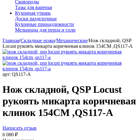
Сковороды
Тазы для варенья
Кухонная утварь
Доски разделочные
Кухонные принадлежности
Мельницы для перца и соли
Главная
/
Складные ножи
/
Механические
/
Нож складной, QSP
Locust рукоять микарта коричневая клинок 154CM ,QS117-A
арт:
QS117-A
Нож складной, QSP Locust
рукоять микарта коричневая
клинок 154CM ,QS117-A
Написать отзыв
6 080
₽