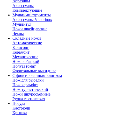
Абразивы
Аксессуары
Комплектующие
Мульти-инструменты
Аксессуары Victorinox
Мультитул
Ножи швейцарские
Чехлы
Складные ножи
Автоматические
Балисонг
Керамбит
Механические
Нож рыбацкий
Полуавтомат
Фронтальные выкидные
С фиксированным клинком
Нож для рыбалки
Нож керамбит
Нож туристический
Ножи шкуросъемные
Ручка тактическая
Посуда
Кастрюли
Крышка