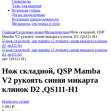
Сковороды
Тазы для варенья
Кухонная утварь
Доски разделочные
Кухонные принадлежности
Мельницы для перца и соли
Главная
/
Складные ножи
/
Механические
/
Нож складной, QSP
Mamba V2 рукоять синяя микарта клинок D2 ,QS111-H1
арт:
QS111-H1
Нож складной, QSP Mamba
V2 рукоять синяя микарта
клинок D2 ,QS111-H1
Написать отзыв
5 093
₽