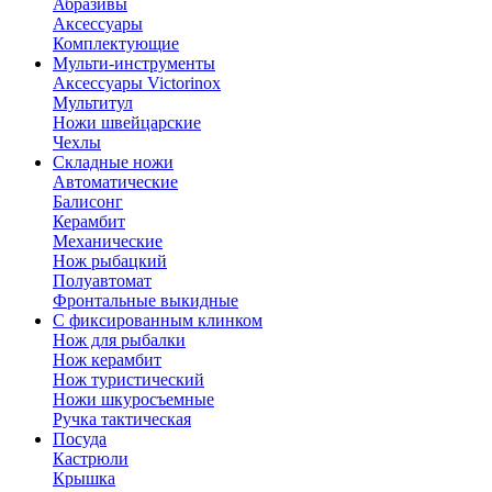
Абразивы
Аксессуары
Комплектующие
Мульти-инструменты
Аксессуары Victorinox
Мультитул
Ножи швейцарские
Чехлы
Складные ножи
Автоматические
Балисонг
Керамбит
Механические
Нож рыбацкий
Полуавтомат
Фронтальные выкидные
С фиксированным клинком
Нож для рыбалки
Нож керамбит
Нож туристический
Ножи шкуросъемные
Ручка тактическая
Посуда
Кастрюли
Крышка