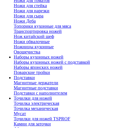
Ножи для томатов
Ножи для стейка
Ножи для нарезки
Ножи для сыра
Ножи Деба
Топорики кухонные для мяса
Транспортировка ножей
Нож китайский шеф
Ножи обвалочные
Ножницы кухонные
Овощечистка
Наборы кухонных ножей
Наборы кухонных ножей с подставкой
Наборы японских ножей
Поварские тройки
Подставки
Магнитные держатели
Магнитные подставки
Подставки с наполнителем
Точилки для ножей
Точилка электрическая
Точилка механическая
Мусат
Точилки для ножей TSPROF
Камни для заточки