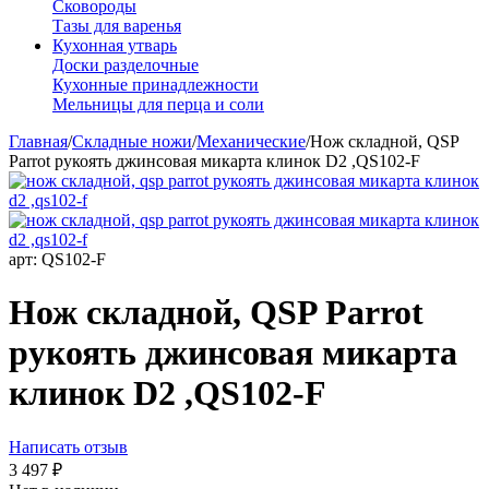
Сковороды
Тазы для варенья
Кухонная утварь
Доски разделочные
Кухонные принадлежности
Мельницы для перца и соли
Главная
/
Складные ножи
/
Механические
/
Нож складной, QSP
Parrot рукоять джинсовая микарта клинок D2 ,QS102-F
арт:
QS102-F
Нож складной, QSP Parrot
рукоять джинсовая микарта
клинок D2 ,QS102-F
Написать отзыв
3 497
₽