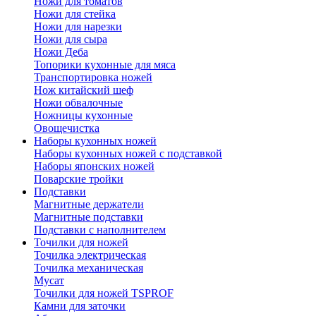
Ножи для томатов
Ножи для стейка
Ножи для нарезки
Ножи для сыра
Ножи Деба
Топорики кухонные для мяса
Транспортировка ножей
Нож китайский шеф
Ножи обвалочные
Ножницы кухонные
Овощечистка
Наборы кухонных ножей
Наборы кухонных ножей с подставкой
Наборы японских ножей
Поварские тройки
Подставки
Магнитные держатели
Магнитные подставки
Подставки с наполнителем
Точилки для ножей
Точилка электрическая
Точилка механическая
Мусат
Точилки для ножей TSPROF
Камни для заточки