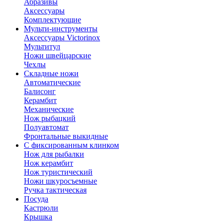
Абразивы
Аксессуары
Комплектующие
Мульти-инструменты
Аксессуары Victorinox
Мультитул
Ножи швейцарские
Чехлы
Складные ножи
Автоматические
Балисонг
Керамбит
Механические
Нож рыбацкий
Полуавтомат
Фронтальные выкидные
С фиксированным клинком
Нож для рыбалки
Нож керамбит
Нож туристический
Ножи шкуросъемные
Ручка тактическая
Посуда
Кастрюли
Крышка