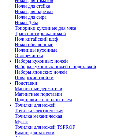
Ножи для томатов
Ножи для стейка
Ножи для нарезки
Ножи для сыра
Ножи Деба
Топорики кухонные для мяса
Транспортировка ножей
Нож китайский шеф
Ножи обвалочные
Ножницы кухонные
Овощечистка
Наборы кухонных ножей
Наборы кухонных ножей с подставкой
Наборы японских ножей
Поварские тройки
Подставки
Магнитные держатели
Магнитные подставки
Подставки с наполнителем
Точилки для ножей
Точилка электрическая
Точилка механическая
Мусат
Точилки для ножей TSPROF
Камни для заточки