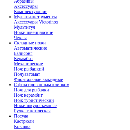
Абразивы
Аксессуары
Комплектующие
Мульти-инструменты
Аксессуары Victorinox
Мультитул
Ножи швейцарские
Чехлы
Складные ножи
Автоматические
Балисонг
Керамбит
Механические
Нож рыбацкий
Полуавтомат
Фронтальные выкидные
С фиксированным клинком
Нож для рыбалки
Нож керамбит
Нож туристический
Ножи шкуросъемные
Ручка тактическая
Посуда
Кастрюли
Крышка