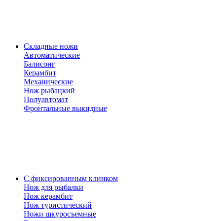
Складные ножи
Автоматические
Балисонг
Керамбит
Механические
Нож рыбацкий
Полуавтомат
Фронтальные выкидные
С фиксированным клинком
Нож для рыбалки
Нож керамбит
Нож туристический
Ножи шкуросъемные