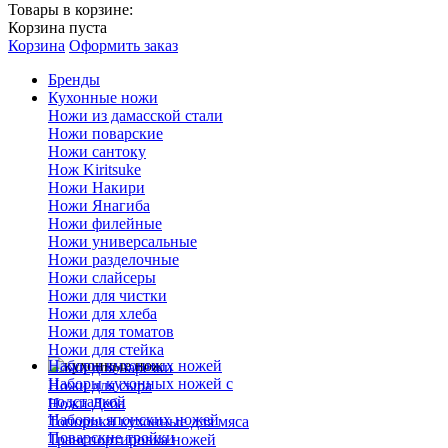
Товары в корзине:
Корзина пуста
Корзина
Оформить заказ
Бренды
Кухонные ножи
Ножи из дамасской стали
Ножи поварские
Ножи сантоку
Нож Kiritsuke
Ножи Накири
Ножи Янагиба
Ножи филейные
Ножи универсальные
Ножи разделочные
Ножи слайсеры
Ножи для чистки
Ножи для хлеба
Ножи для томатов
Ножи для стейка
Наборы кухонных ножей
Ножи для нарезки
Наборы кухонных ножей с
Ножи для сыра
подставкой
Ножи Деба
Наборы японских ножей
Топорики кухонные для мяса
Поварские тройки
Транспортировка ножей