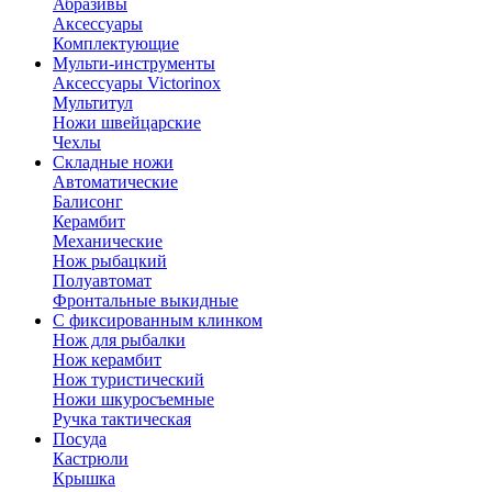
Абразивы
Аксессуары
Комплектующие
Мульти-инструменты
Аксессуары Victorinox
Мультитул
Ножи швейцарские
Чехлы
Складные ножи
Автоматические
Балисонг
Керамбит
Механические
Нож рыбацкий
Полуавтомат
Фронтальные выкидные
С фиксированным клинком
Нож для рыбалки
Нож керамбит
Нож туристический
Ножи шкуросъемные
Ручка тактическая
Посуда
Кастрюли
Крышка