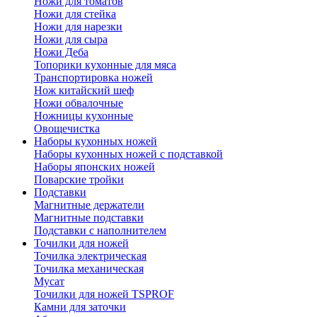
Ножи для томатов
Ножи для стейка
Ножи для нарезки
Ножи для сыра
Ножи Деба
Топорики кухонные для мяса
Транспортировка ножей
Нож китайский шеф
Ножи обвалочные
Ножницы кухонные
Овощечистка
Наборы кухонных ножей
Наборы кухонных ножей с подставкой
Наборы японских ножей
Поварские тройки
Подставки
Магнитные держатели
Магнитные подставки
Подставки с наполнителем
Точилки для ножей
Точилка электрическая
Точилка механическая
Мусат
Точилки для ножей TSPROF
Камни для заточки