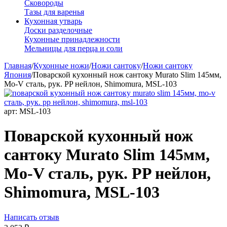
Сковороды
Тазы для варенья
Кухонная утварь
Доски разделочные
Кухонные принадлежности
Мельницы для перца и соли
Главная
/
Кухонные ножи
/
Ножи сантоку
/
Ножи сантоку
Япония
/
Поварской кухонный нож сантоку Murato Slim 145мм,
Mo-V сталь, рук. PP нейлон, Shimomura, MSL-103
арт:
MSL-103
Поварской кухонный нож
сантоку Murato Slim 145мм,
Mo-V сталь, рук. PP нейлон,
Shimomura, MSL-103
Написать отзыв