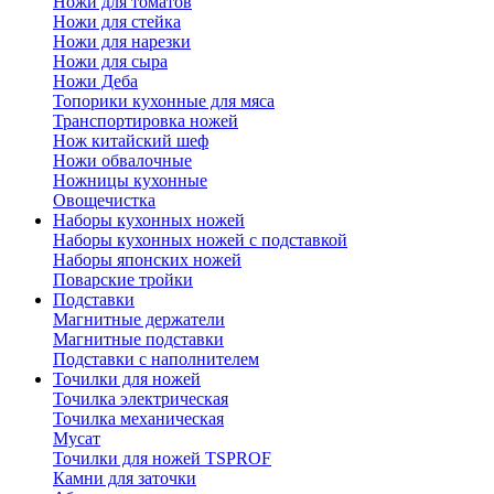
Ножи для томатов
Ножи для стейка
Ножи для нарезки
Ножи для сыра
Ножи Деба
Топорики кухонные для мяса
Транспортировка ножей
Нож китайский шеф
Ножи обвалочные
Ножницы кухонные
Овощечистка
Наборы кухонных ножей
Наборы кухонных ножей с подставкой
Наборы японских ножей
Поварские тройки
Подставки
Магнитные держатели
Магнитные подставки
Подставки с наполнителем
Точилки для ножей
Точилка электрическая
Точилка механическая
Мусат
Точилки для ножей TSPROF
Камни для заточки