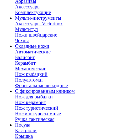
Абразивы
Аксессуары
Комплектующие
Мульти-инструменты
Аксессуары Victorinox
Мультитул
Ножи швейцарские
Чехлы
Складные ножи
Автоматические
Балисонг
Керамбит
Механические
Нож рыбацкий
Полуавтомат
Фронтальные выкидные
С фиксированным клинком
Нож для рыбалки
Нож керамбит
Нож туристический
Ножи шкуросъемные
Ручка тактическая
Посуда
Кастрюли
Крышка