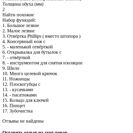
Толщина обуха (мм)
2
Найти похожие
Набор функций:
1. Большое лезвие
2. Малое лезвие
3. Отвёртка Phillips ( вместо штопора )
4. Консервный нож с
5. - маленькой отвёрткой
6. Открывалка для бутылок с
7. - отвёрткой
8. - инструментом для снятия изоляции
9. Шило
10. Много целевой крючок
11. Ножницы
12. Плоскогубцы с
13. - кусачками
14. - пасатижами
15. Кольцо для ключей
16. Пинцет
17. Зубочистка
Отзывы не найдены
Оставить отзыв на этот товар