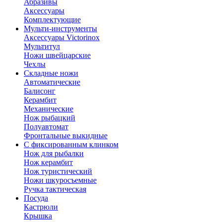
Абразивы
Аксессуары
Комплектующие
Мульти-инструменты
Аксессуары Victorinox
Мультитул
Ножи швейцарские
Чехлы
Складные ножи
Автоматические
Балисонг
Керамбит
Механические
Нож рыбацкий
Полуавтомат
Фронтальные выкидные
С фиксированным клинком
Нож для рыбалки
Нож керамбит
Нож туристический
Ножи шкуросъемные
Ручка тактическая
Посуда
Кастрюли
Крышка