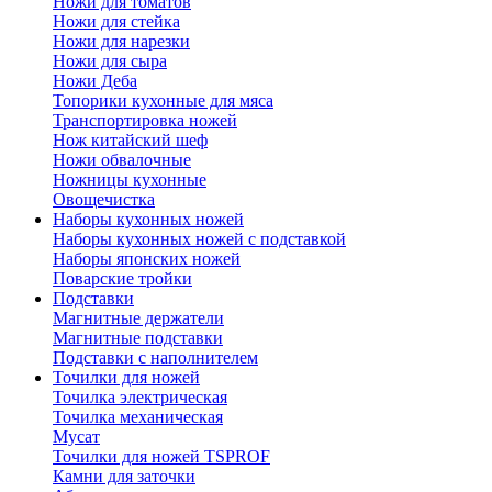
Ножи для томатов
Ножи для стейка
Ножи для нарезки
Ножи для сыра
Ножи Деба
Топорики кухонные для мяса
Транспортировка ножей
Нож китайский шеф
Ножи обвалочные
Ножницы кухонные
Овощечистка
Наборы кухонных ножей
Наборы кухонных ножей с подставкой
Наборы японских ножей
Поварские тройки
Подставки
Магнитные держатели
Магнитные подставки
Подставки с наполнителем
Точилки для ножей
Точилка электрическая
Точилка механическая
Мусат
Точилки для ножей TSPROF
Камни для заточки