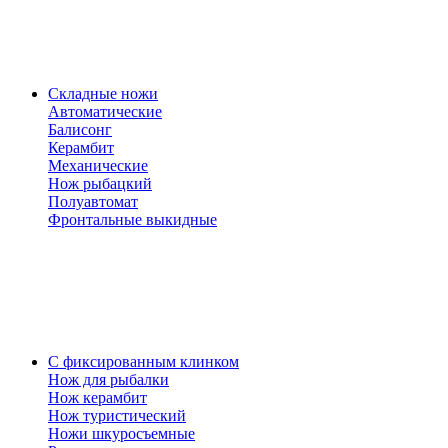
Складные ножи
Автоматические
Балисонг
Керамбит
Механические
Нож рыбацкий
Полуавтомат
Фронтальные выкидные
С фиксированным клинком
Нож для рыбалки
Нож керамбит
Нож туристический
Ножи шкуросъемные