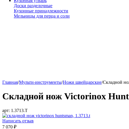
Кухонная утварь
Доски разделочные
Кухонные принадлежности
Мельницы для перца и соли
Главная
/
Мульти-инструменты
/
Ножи швейцарские
/
Складной нож
Складной нож Victorinox Hunt
арт:
1.3713.T
Написать отзыв
7 070
₽