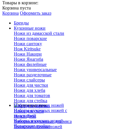
Товары в корзине:
Корзина пуста
Корзина
Оформить заказ
Бренды
Кухонные ножи
Ножи из дамасской стали
Ножи поварские
Ножи сантоку
Нож Kiritsuke
Ножи Накири
Ножи Янагиба
Ножи филейные
Ножи универсальные
Ножи разделочные
Ножи слайсеры
Ножи для чистки
Ножи для хлеба
Ножи для томатов
Ножи для стейка
Наборы кухонных ножей
Ножи для нарезки
Наборы кухонных ножей с
Ножи для сыра
подставкой
Ножи Деба
Наборы японских ножей
Топорики кухонные для мяса
Поварские тройки
Транспортировка ножей