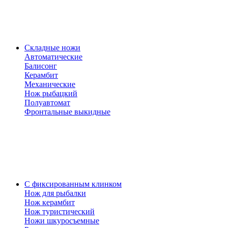
Складные ножи
Автоматические
Балисонг
Керамбит
Механические
Нож рыбацкий
Полуавтомат
Фронтальные выкидные
С фиксированным клинком
Нож для рыбалки
Нож керамбит
Нож туристический
Ножи шкуросъемные