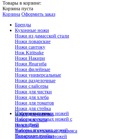
Товары в корзине:
Корзина пуста
Корзина
Оформить заказ
Бренды
Кухонные ножи
Ножи из дамасской стали
Ножи поварские
Ножи сантоку
Нож Kiritsuke
Ножи Накири
Ножи Янагиба
Ножи филейные
Ножи универсальные
Ножи разделочные
Ножи слайсеры
Ножи для чистки
Ножи для хлеба
Ножи для томатов
Ножи для стейка
Наборы кухонных ножей
Ножи для нарезки
Наборы кухонных ножей с
Ножи для сыра
подставкой
Ножи Деба
Наборы японских ножей
Топорики кухонные для мяса
Поварские тройки
Транспортировка ножей