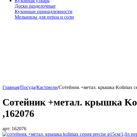
Кухонная утварь
Доски разделочные
Кухонные принадлежности
Мельницы для перца и соли
Главная
/
Посуда
/
Кастрюли
/
Сотейник +метал. крышка Kolimax се
Сотейник +метал. крышка Kol
,162076
арт:
162076