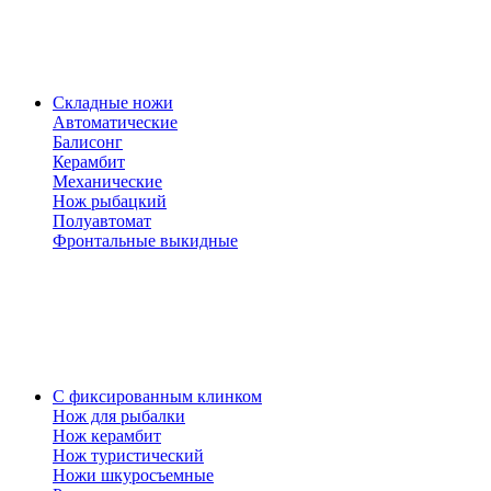
Складные ножи
Автоматические
Балисонг
Керамбит
Механические
Нож рыбацкий
Полуавтомат
Фронтальные выкидные
С фиксированным клинком
Нож для рыбалки
Нож керамбит
Нож туристический
Ножи шкуросъемные