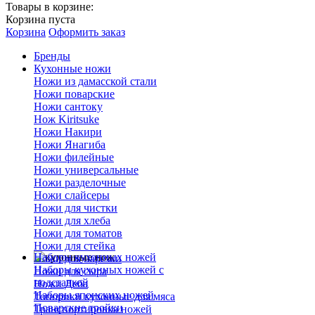
Товары в корзине:
Корзина пуста
Корзина
Оформить заказ
Бренды
Кухонные ножи
Ножи из дамасской стали
Ножи поварские
Ножи сантоку
Нож Kiritsuke
Ножи Накири
Ножи Янагиба
Ножи филейные
Ножи универсальные
Ножи разделочные
Ножи слайсеры
Ножи для чистки
Ножи для хлеба
Ножи для томатов
Ножи для стейка
Наборы кухонных ножей
Ножи для нарезки
Наборы кухонных ножей с
Ножи для сыра
подставкой
Ножи Деба
Наборы японских ножей
Топорики кухонные для мяса
Поварские тройки
Транспортировка ножей