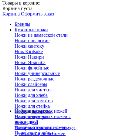
Товары в корзине:
Корзина пуста
Корзина
Оформить заказ
Бренды
Кухонные ножи
Ножи из дамасской стали
Ножи поварские
Ножи сантоку
Нож Kiritsuke
Ножи Накири
Ножи Янагиба
Ножи филейные
Ножи универсальные
Ножи разделочные
Ножи слайсеры
Ножи для чистки
Ножи для хлеба
Ножи для томатов
Ножи для стейка
Наборы кухонных ножей
Ножи для нарезки
Наборы кухонных ножей с
Ножи для сыра
подставкой
Ножи Деба
Наборы японских ножей
Топорики кухонные для мяса
Поварские тройки
Транспортировка ножей