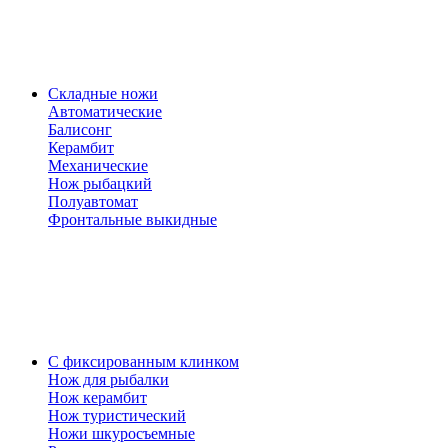
Складные ножи
Автоматические
Балисонг
Керамбит
Механические
Нож рыбацкий
Полуавтомат
Фронтальные выкидные
С фиксированным клинком
Нож для рыбалки
Нож керамбит
Нож туристический
Ножи шкуросъемные