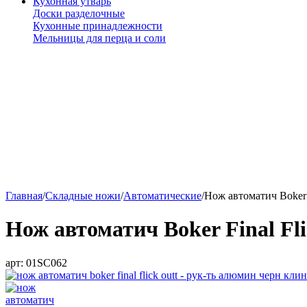
Кухонная утварь
Доски разделочные
Кухонные принадлежности
Мельницы для перца и соли
Главная
/
Складные ножи
/
Автоматические
/
Нож автоматич Boker 
Нож автоматич Boker Final Fl
арт:
01SC062