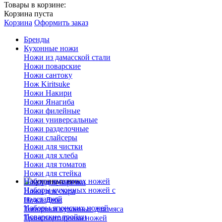
Товары в корзине:
Корзина пуста
Корзина
Оформить заказ
Бренды
Кухонные ножи
Ножи из дамасской стали
Ножи поварские
Ножи сантоку
Нож Kiritsuke
Ножи Накири
Ножи Янагиба
Ножи филейные
Ножи универсальные
Ножи разделочные
Ножи слайсеры
Ножи для чистки
Ножи для хлеба
Ножи для томатов
Ножи для стейка
Наборы кухонных ножей
Ножи для нарезки
Наборы кухонных ножей с
Ножи для сыра
подставкой
Ножи Деба
Наборы японских ножей
Топорики кухонные для мяса
Поварские тройки
Транспортировка ножей