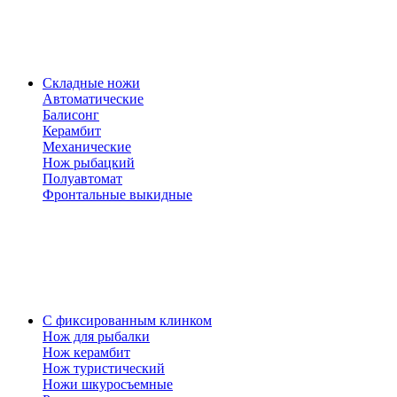
Складные ножи
Автоматические
Балисонг
Керамбит
Механические
Нож рыбацкий
Полуавтомат
Фронтальные выкидные
С фиксированным клинком
Нож для рыбалки
Нож керамбит
Нож туристический
Ножи шкуросъемные