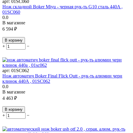
арт:
01SC060
Нож складной Boker Miyu - черная рук-ть G10 сталь 440A ,
01SC060
0.0
В магазине
6 594
₽
В корзину
+
−
арт:
01SC062
Нож автоматич Boker Final Flick Outt - рук-ть алюмин черн
клинок 440A , 01SC062
0.0
В магазине
4 463
₽
В корзину
+
−