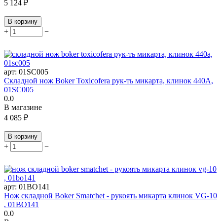
5 124
₽
В корзину
+
−
арт:
01SC005
Cкладной нож Boker Toxicofera рук-ть микарта, клинок 440A,
01SC005
0.0
В магазине
4 085
₽
В корзину
+
−
арт:
01BO141
Нож складной Boker Smatchet - рукоять микарта клинок VG-10
, 01BO141
0.0