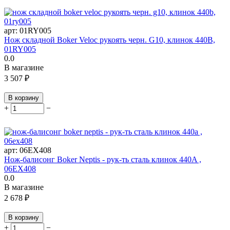
арт:
01RY005
Нож складной Boker Veloc рукоять черн. G10, клинок 440B,
01RY005
0.0
В магазине
3 507
₽
В корзину
+
−
арт:
06EX408
Нож-балисонг Boker Neptis - рук-ть сталь клинок 440A ,
06EX408
0.0
В магазине
2 678
₽
В корзину
+
−