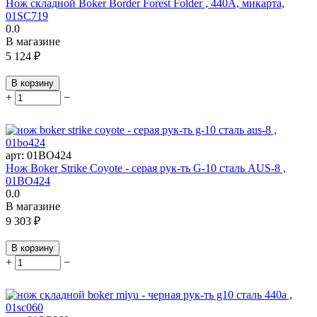
Нож складной Boker Border Forest Folder , 440A, микарта,
01SC719
0.0
В магазине
5 124
₽
В корзину
+
−
арт:
01BO424
Нож Boker Strike Coyote - серая рук-ть G-10 сталь AUS-8 ,
01BO424
0.0
В магазине
9 303
₽
В корзину
+
−