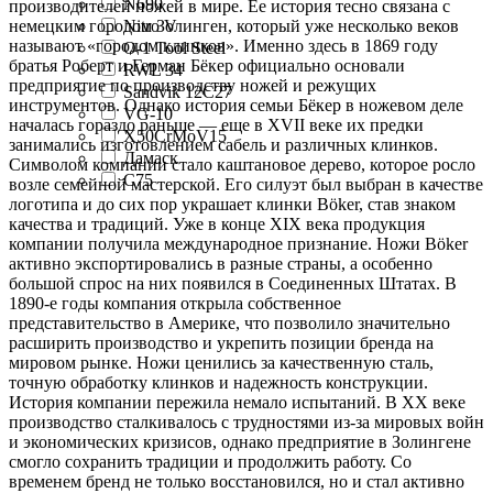
N690
производителей ножей в мире. Ее история тесно связана с
немецким городом
Золинген
, который уже несколько веков
Nitro V
называют «городом клинков». Именно здесь в 1869 году
O-1 Tool Steel
братья Роберт и Герман Бёкер официально основали
RWL 34
предприятие по производству ножей и режущих
Sandvik 12C27
инструментов. Однако история семьи Бёкер в ножевом деле
VG-10
началась гораздо раньше — еще в XVII веке их предки
X50CrMoV15
занимались изготовлением сабель и различных клинков.
Дамаск
Символом компании стало каштановое дерево, которое росло
С75
возле семейной мастерской. Его силуэт был выбран в качестве
логотипа и до сих пор украшает клинки Böker, став знаком
качества и традиций. Уже в конце XIX века продукция
компании получила международное признание. Ножи Böker
активно экспортировались в разные страны, а особенно
большой спрос на них появился в Соединенных Штатах. В
1890-е годы компания открыла собственное
представительство в Америке, что позволило значительно
расширить производство и укрепить позиции бренда на
мировом рынке. Ножи ценились за качественную сталь,
точную обработку клинков и надежность конструкции.
История компании пережила немало испытаний. В XX веке
производство сталкивалось с трудностями из-за мировых войн
и экономических кризисов, однако предприятие в Золингене
смогло сохранить традиции и продолжить работу. Со
временем бренд не только восстановился, но и стал активно