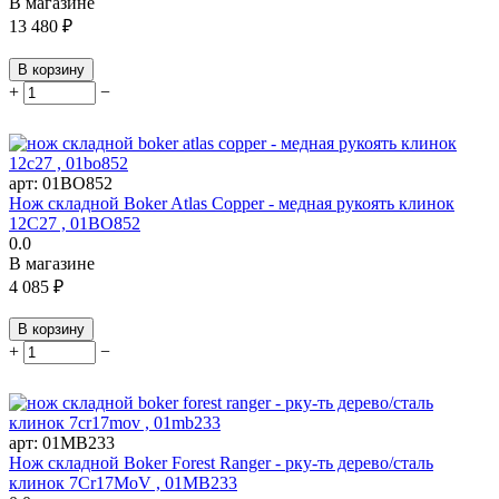
В магазине
13 480
₽
В корзину
+
−
арт:
01BO852
Нож складной Boker Atlas Copper - медная рукоять клинок
12С27 , 01BO852
0.0
В магазине
4 085
₽
В корзину
+
−
арт:
01MB233
Нож складной Boker Forest Ranger - рку-ть дерево/сталь
клинок 7Cr17MoV , 01MB233