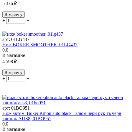
5 376
₽
В корзину
+
−
арт:
01LG437
Нож BOKER SMOOTHER ,01LG437
0.0
В магазине
4 598
₽
В корзину
+
−
арт:
01BO951
Нож автом. Boker Kihon auto black - алюм черн рук-ть черн
клинок AUS8, 01BO951
0.0
В магазине