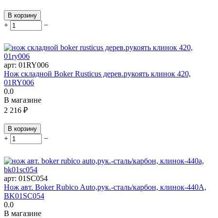
В корзину
+
−
арт:
01RY006
Нож складной Boker Rusticus дерев.рукоять клинок 420,
01RY006
0.0
В магазине
2 216
₽
В корзину
+
−
арт:
01SC054
Нож авт. Boker Rubico Auto,рук.-сталь/карбон, клинок-440А,
BK01SC054
0.0
В магазине