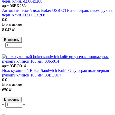
арт:
06EX268
Автоматический нож Boker USB OTF 2.0 , серая. алюм. рук-ть
черн. клин. D2,06EX268
0.0
В магазине
8 043
₽
В корзину
+
−
арт:
03BO014
Нож кухонный Boker Sandwich Knife Grey серая полимерная
рукоять клинок 105 мм.,03BO014
0.0
В магазине
650
₽
В корзину
+
−