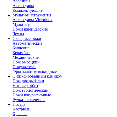
Абразивы
Аксессуары
Комплектующие
Мульти-инструменты
Аксессуары Victorinox
Мультитул
Ножи швейцарские
Чехлы
Складные ножи
Автоматические
Балисонг
Керамбит
Механические
Нож рыбацкий
Полуавтомат
Фронтальные выкидные
С фиксированным клинком
Нож для рыбалки
Нож керамбит
Нож туристический
Ножи шкуросъемные
Ручка тактическая
Посуда
Кастрюли
Крышка