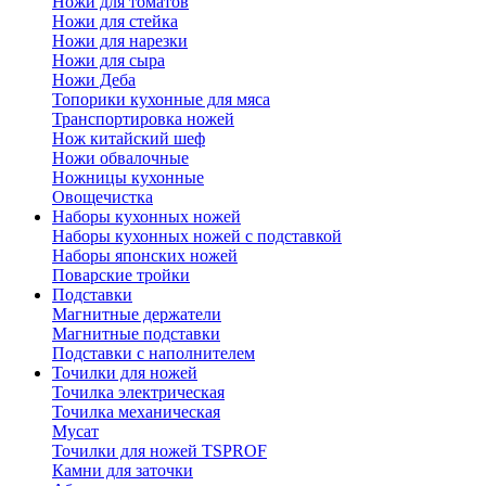
Ножи для томатов
Ножи для стейка
Ножи для нарезки
Ножи для сыра
Ножи Деба
Топорики кухонные для мяса
Транспортировка ножей
Нож китайский шеф
Ножи обвалочные
Ножницы кухонные
Овощечистка
Наборы кухонных ножей
Наборы кухонных ножей с подставкой
Наборы японских ножей
Поварские тройки
Подставки
Магнитные держатели
Магнитные подставки
Подставки с наполнителем
Точилки для ножей
Точилка электрическая
Точилка механическая
Мусат
Точилки для ножей TSPROF
Камни для заточки