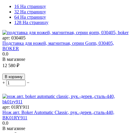
16 На страницу
32 На страницу
64 На страницу
128 На страницу
арт:
030405
Подставка для ножей, магнитная, серии Gorm, 030405,
BOKER
0.0
В магазине
12 580
₽
В корзину
+
−
арт:
01RY911
Нож авт. Boker Automatic Classic, рук.-дерев.,сталь-440,
BK01RY911
0.0
В магазине