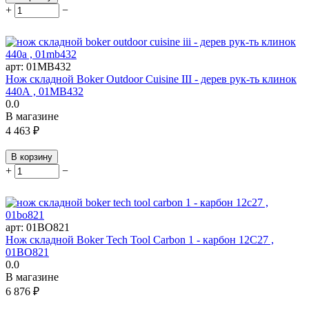
+
−
арт:
01MB432
Нож складной Boker Outdoor Cuisine III - дерев рук-ть клинок
440А , 01MB432
0.0
В магазине
4 463
₽
В корзину
+
−
арт:
01BO821
Нож складной Boker Tech Tool Carbon 1 - карбон 12C27 ,
01BO821
0.0
В магазине
6 876
₽