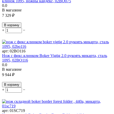
клинок 1095, ножны кайдекс, 02BO075
0.0
В магазине
7 329
₽
В корзину
+
−
арт:
02BO116
Нож с фикс.клинком Boker Vigtig 2.0 рукоять микарта, сталь
1095, 02BO116
0.0
В магазине
9 944
₽
В корзину
+
−
арт:
01SC719