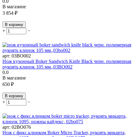
0.0
В магазине
3 854
₽
В корзину
+
−
арт:
03BO002
Нож кухонный Boker Sandwich Knife Black черн. полимерная
рукоять клинок 105 мм.,03BO002
0.0
В магазине
650
₽
В корзину
+
−
арт:
02BO076
Нож c фикс.клинком Boker Micro Tracker, рукоять микарта,