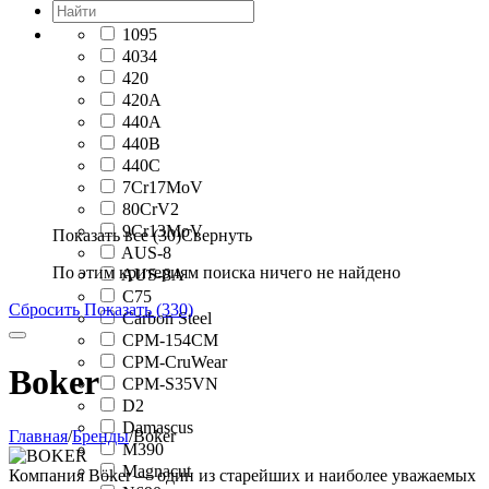
1095
4034
420
420A
440A
440B
440C
7Cr17MoV
80CrV2
9Cr13MoV
Показать все (30)
Свернуть
AUS-8
По этим критериям поиска ничего не найдено
AUS-8A
C75
Сбросить
Показать (330)
Carbon Steel
CPM-154CM
CPM-CruWear
Boker
CPM-S35VN
D2
Damascus
Главная
/
Бренды
/
Boker
M390
Magnacut
Компания
Böker
— один из старейших и наиболее уважаемых