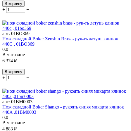
В корзину
+
−
арт:
01BO369
Нож складной Boker Zenshin Brass - рук-ть латунь клинок
440C , 01BO369
0.0
В магазине
6 374
₽
В корзину
+
−
арт:
01BM0003
Нож складной Boker Shango - рукоять синяя микарта клинок
440A ,01BM0003
0.0
В магазине
4 883
₽