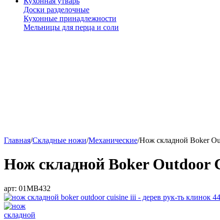
Кухонная утварь
Доски разделочные
Кухонные принадлежности
Мельницы для перца и соли
Главная
/
Складные ножи
/
Механические
/
Нож складной Boker Out
Нож складной Boker Outdoor Cu
арт:
01MB432