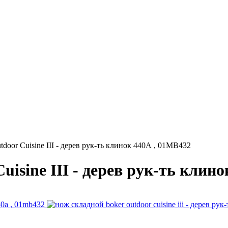
door Cuisine III - дерев рук-ть клинок 440А , 01MB432
isine III - дерев рук-ть клин