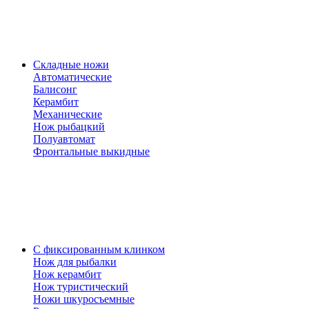
Складные ножи
Автоматические
Балисонг
Керамбит
Механические
Нож рыбацкий
Полуавтомат
Фронтальные выкидные
С фиксированным клинком
Нож для рыбалки
Нож керамбит
Нож туристический
Ножи шкуросъемные