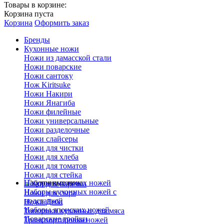
Товары в корзине:
Корзина пуста
Корзина
Оформить заказ
Бренды
Кухонные ножи
Ножи из дамасской стали
Ножи поварские
Ножи сантоку
Нож Kiritsuke
Ножи Накири
Ножи Янагиба
Ножи филейные
Ножи универсальные
Ножи разделочные
Ножи слайсеры
Ножи для чистки
Ножи для хлеба
Ножи для томатов
Ножи для стейка
Наборы кухонных ножей
Ножи для нарезки
Наборы кухонных ножей с
Ножи для сыра
подставкой
Ножи Деба
Наборы японских ножей
Топорики кухонные для мяса
Поварские тройки
Транспортировка ножей