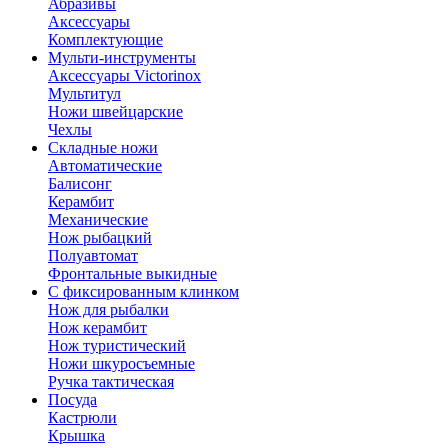
Абразивы
Аксессуары
Комплектующие
Мульти-инструменты
Аксессуары Victorinox
Мультитул
Ножи швейцарские
Чехлы
Складные ножи
Автоматические
Балисонг
Керамбит
Механические
Нож рыбацкий
Полуавтомат
Фронтальные выкидные
С фиксированным клинком
Нож для рыбалки
Нож керамбит
Нож туристический
Ножи шкуросъемные
Ручка тактическая
Посуда
Кастрюли
Крышка