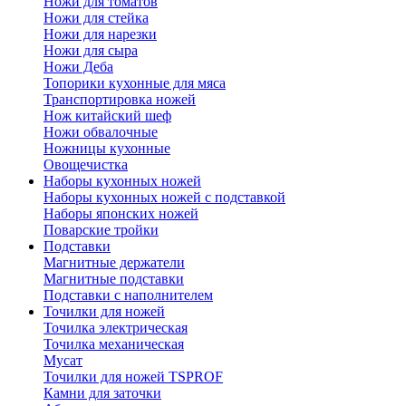
Ножи для томатов
Ножи для стейка
Ножи для нарезки
Ножи для сыра
Ножи Деба
Топорики кухонные для мяса
Транспортировка ножей
Нож китайский шеф
Ножи обвалочные
Ножницы кухонные
Овощечистка
Наборы кухонных ножей
Наборы кухонных ножей с подставкой
Наборы японских ножей
Поварские тройки
Подставки
Магнитные держатели
Магнитные подставки
Подставки с наполнителем
Точилки для ножей
Точилка электрическая
Точилка механическая
Мусат
Точилки для ножей TSPROF
Камни для заточки