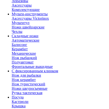
Абразивы
Аксессуары
Комплектующие
Мульти-инструменты
Аксессуары Victorinox
Мультитул
Ножи швейцарские
Чехлы
Складные ножи
Автоматические
Балисонг
Керамбит
Механические
Нож рыбацкий
Полуавтомат
Фронтальные выкидные
С фиксированным клинком
Нож для рыбалки
Нож керамбит
Нож туристический
Ножи шкуросъемные
Ручка тактическая
Посуда
Кастрюли
Крышка