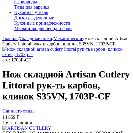
Сковороды
Тазы для варенья
Кухонная утварь
Доски разделочные
Кухонные принадлежности
Мельницы для перца и соли
Главная
/
Складные ножи
/
Механические
/
Нож складной Artisan
Cutlery Littoral рук-ть карбон, клинок S35VN, 1703P-CF
арт:
1703P-CF
Нож складной Artisan Cutlery
Littoral рук-ть карбон,
клинок S35VN, 1703P-CF
Написать отзыв
14 659
₽
Нет в наличии