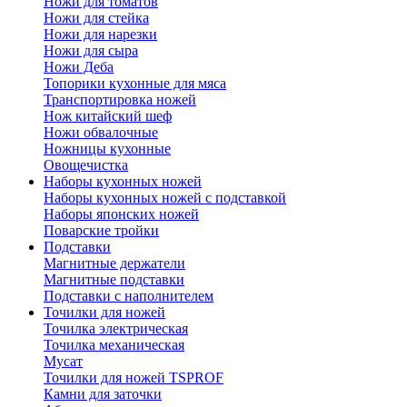
Ножи для томатов
Ножи для стейка
Ножи для нарезки
Ножи для сыра
Ножи Деба
Топорики кухонные для мяса
Транспортировка ножей
Нож китайский шеф
Ножи обвалочные
Ножницы кухонные
Овощечистка
Наборы кухонных ножей
Наборы кухонных ножей с подставкой
Наборы японских ножей
Поварские тройки
Подставки
Магнитные держатели
Магнитные подставки
Подставки с наполнителем
Точилки для ножей
Точилка электрическая
Точилка механическая
Мусат
Точилки для ножей TSPROF
Камни для заточки