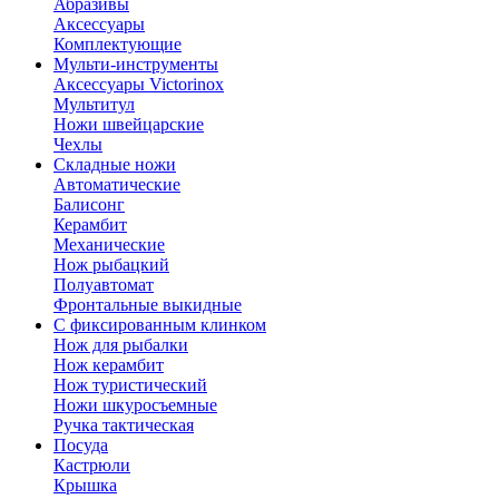
Абразивы
Аксессуары
Комплектующие
Мульти-инструменты
Аксессуары Victorinox
Мультитул
Ножи швейцарские
Чехлы
Складные ножи
Автоматические
Балисонг
Керамбит
Механические
Нож рыбацкий
Полуавтомат
Фронтальные выкидные
С фиксированным клинком
Нож для рыбалки
Нож керамбит
Нож туристический
Ножи шкуросъемные
Ручка тактическая
Посуда
Кастрюли
Крышка