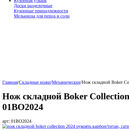
Кухонная утварь
Доски разделочные
Кухонные принадлежности
Мельницы для перца и соли
Главная
/
Складные ножи
/
Механические
/
Нож складной Boker Col
Нож складной Boker Collectio
01BO2024
арт:
01BO2024