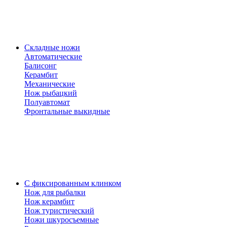
Складные ножи
Автоматические
Балисонг
Керамбит
Механические
Нож рыбацкий
Полуавтомат
Фронтальные выкидные
С фиксированным клинком
Нож для рыбалки
Нож керамбит
Нож туристический
Ножи шкуросъемные