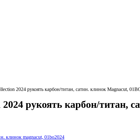
lection 2024 рукоять карбон/титан, сатин. клинок Magnacut, 01
n 2024 рукоять карбон/титан, с