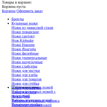
Товары в корзине:
Корзина пуста
Корзина
Оформить заказ
Бренды
Кухонные ножи
Ножи из дамасской стали
Ножи поварские
Ножи сантоку
Нож Kiritsuke
Ножи Накири
Ножи Янагиба
Ножи филейные
Ножи универсальные
Ножи разделочные
Ножи слайсеры
Ножи для чистки
Ножи для хлеба
Ножи для томатов
Ножи для стейка
Наборы кухонных ножей
Ножи для нарезки
Наборы кухонных ножей с
Ножи для сыра
подставкой
Ножи Деба
Наборы японских ножей
Топорики кухонные для мяса
Поварские тройки
Транспортировка ножей