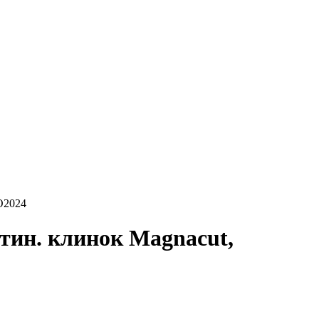
BO2024
атин. клинок Magnacut,